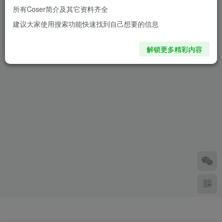
所有Coser简介及其它资料齐全
舞野芽衣蒂法COS：最终幻想
建议大家使用搜索功能快速找到自己想要的信息
VII经典角色的视觉与情怀盛宴
10个月前
1W+
解锁更多精彩内容