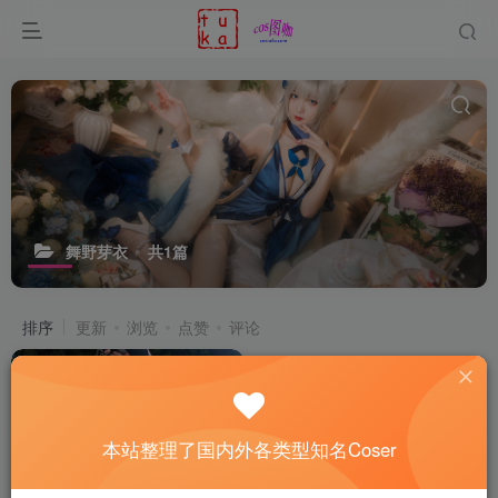
舞野芽衣
共1篇
排序
更新
浏览
点赞
评论
本站整理了国内外各类型知名Coser