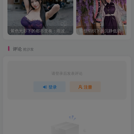
紫色光影下的都市变奏：雨波_HaneAme韩风小妈的街拍叙事
蝶纹
评论
抢沙发
请登录后发表评论
登录
注册