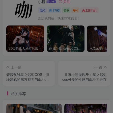
小咖
关注
0
1793
0
4
2281W+
喜欢我的话，快来救救我吧！
碧蓝航线大凤打歌服有多甜？看看水淼aquaCOS版本就知道
雨波_HaneAmeCOS：演绎尤贝尔的美丽与死亡的微笑
上一篇
下一篇
碧蓝航线星之迟迟COS：演
皇家小恶魔现身：星之迟迟
绎建武的东方魅力与战斗气
cos可畏的性感与战斗力并存
质
相关推荐