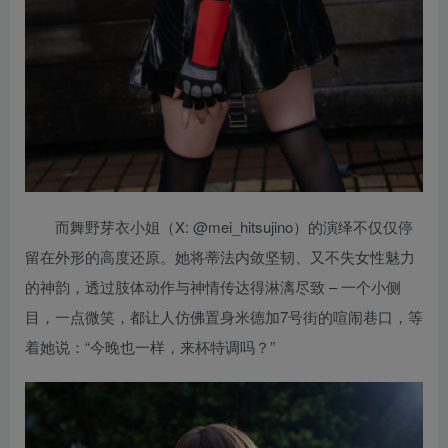
而舞野芽衣小姐（X: @mei_hitsujino）的演绎不仅仅停
留在外形的高度还原。她将蒂法内敛坚韧、又不失女性魅力
的神韵，透过肢体动作与神情传达得淋漓尽致 – 一个小侧
目，一点微笑，都让人仿佛置身米德加7号街的喧闹巷口，等
着她说：“今晚也一样，来杯特调吗？”