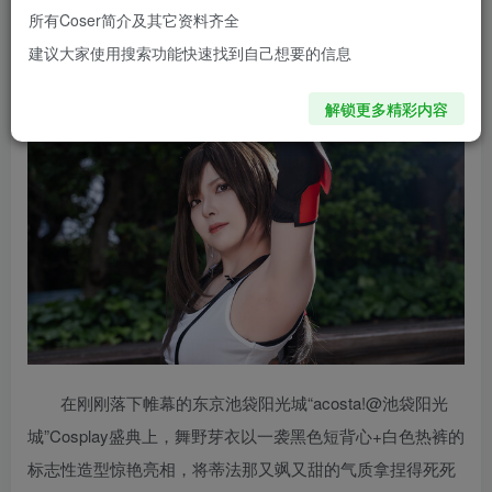
主角，是将这位经典女神“重现江湖”的日本人气Coser
舞野芽
所有Coser简介及其它资料齐全
衣
！
建议大家使用搜索功能快速找到自己想要的信息
解锁更多精彩内容
在刚刚落下帷幕的东京池袋阳光城“acosta!@池袋阳光
城”Cosplay盛典上，舞野芽衣以一袭黑色短背心+白色热裤的
标志性造型惊艳亮相，将蒂法那又飒又甜的气质拿捏得死死