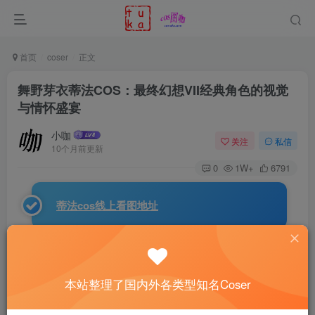
首页
coser
正文
舞野芽衣蒂法COS：最终幻想VII经典角色的视觉
与情怀盛宴
小咖
关注
私信
10个月前更新
0
1W+
6791
蒂法cos线上看图地址
如果你是《
最终幻想VII
》的老粉丝，那一定不会对“第七
天堂”里的那个身手矫健、笑容温柔、却又能一拳打穿机械士
本站整理了国内外各类型知名Coser
兵的女子感到陌生 – 没错，她就是
蒂法
·洛克哈特。而今天的