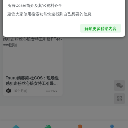
所有Coser简介及其它资料齐全
致命眼神破壁！BANBANKO
黑与银的未来之美：雨波
建议大家使用搜索功能快速找到自己想要的信息
半半子神级还原《绝区零》简·
_HaneAmeCOS简·杜的性感
杜，黑街女王气场全开
与力量
8个月前
10个月前
1.2W+
1.2W+
解锁更多精彩内容
Tsuru鶴葵简·杜COS：现场性
感狙击粉丝心脏女特工引爆
FF44
10个月前
1W+