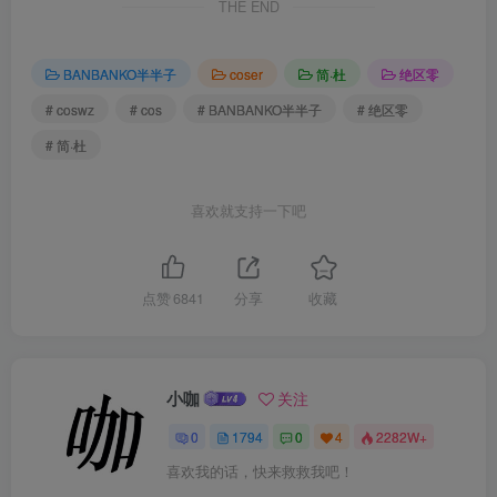
THE END
BANBANKO半半子
coser
简·杜
绝区零
# coswz
# cos
# BANBANKO半半子
# 绝区零
# 简·杜
喜欢就支持一下吧
点赞
6841
分享
收藏
小咖
关注
0
1794
0
4
2282W+
喜欢我的话，快来救救我吧！