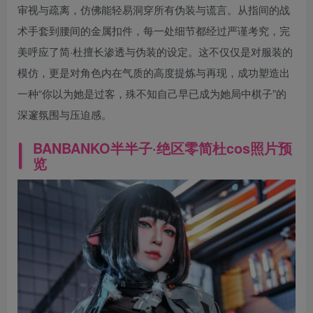
审视与疏离，仿佛能轻易洞穿所有伪装与谎言。从指间的战
术手套到腰间的金属扣件，每一处细节都经过严谨考究，完
美呼应了简·杜擅长渗透与伪装的设定。这不仅仅是对服装的
模仿，更是对角色内在气质的高度提炼与再现，成功塑造出
一种“你以为她是过客，殊不知自己早已成为她局中棋子”的
深邃氛围与压迫感。
BANBANKO半半子
·绝区零简杜cos照片预
览