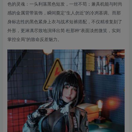
色的灵魂：一头利落黑色短发，一丝不苟；兼具机能与时尚
感的金属背带装饰，瞬间奠定“生人勿近”的冷冽基调。而那
身标志性的黑色紧身上衣与战术短裤搭配，不仅精准复刻了
外形，更淋漓尽致地演绎出简·杜那种“表面淡然微笑，实则
掌控全局”的致命反差魅力。