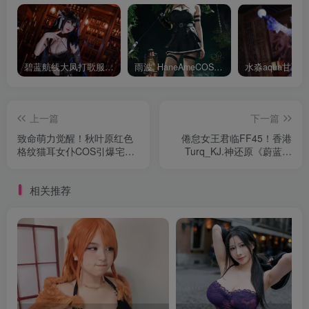
碧蓝航线大凤打歌服有多甜？看看水淼aquaCOS版本就知道
雨波_HaneAmeCOS：演绎尤贝尔的美丽与死亡的微笑
上一篇
下一篇
致命萌力觉醒！秋叶原红色
倦怠女王君临FF45！香港
格纹猫耳女仆COS引爆宅文
Turq_KJ.神还原《蔚蓝档
化新浪潮
案》空崎阳奈，慵懒与霸气
的完美平衡
相关推荐