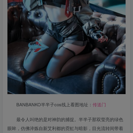
BANBANKO半半子cos线上看图地址：
传送门
最令人叫绝的是对神韵的捕捉。半半子那双莹亮的绿色
眼眸，仿佛淬炼自新艾利都的霓虹与暗影，目光流转间带着