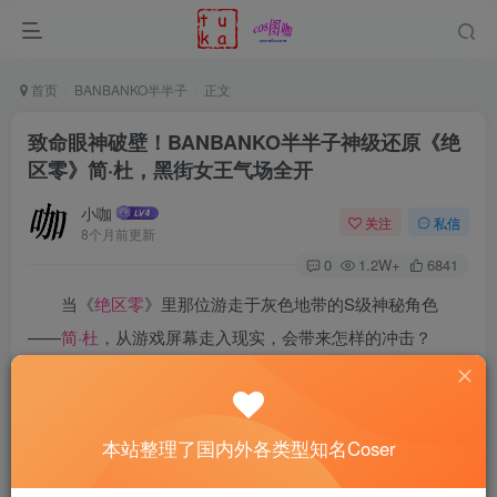
首页
BANBANKO半半子
正文
致命眼神破壁！BANBANKO半半子神级还原《绝
区零》简·杜，黑街女王气场全开
小咖
关注
私信
8个月前更新
0
1.2W+
6841
当《
绝区零
》里那位游走于灰色地带的S级神秘角色
——
简·杜
，从游戏屏幕走入现实，会带来怎样的冲击？
Coser
BANBANKO半半子
给出了一个让人屏息凝神的答案。
这组作品一经释出，便让无数玩家与观众陷入瞬间的寂静，
随即爆发出“这就是简·杜本人！”的惊叹。在精心构筑的赛博
本站整理了国内外各类型知名Coser
光影中，半半子仿佛自新艾利都的暗巷深处走来，霓虹勾勒