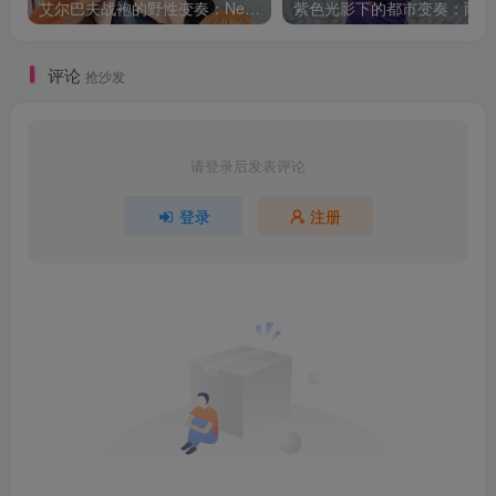
艾尔巴夫战袍的野性变奏：Neomachiii娜美的巨人岛叙事
紫色
评论
抢沙发
请登录后发表评论
登录
注册