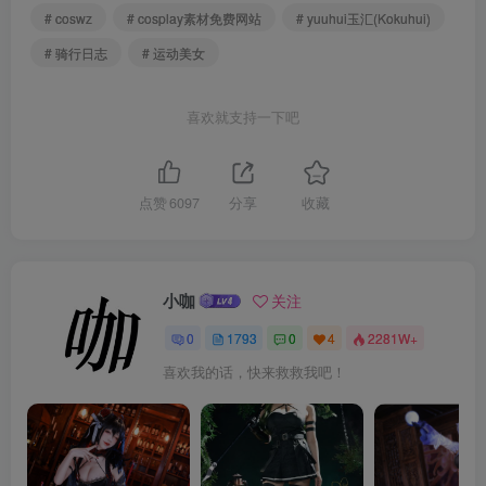
# coswz
# cosplay素材免费网站
# yuuhui玉汇(Kokuhui)
# 骑行日志
# 运动美女
喜欢就支持一下吧
点赞
6097
分享
收藏
小咖
关注
0
1793
0
4
2281W+
喜欢我的话，快来救救我吧！