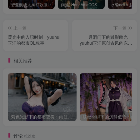
碧蓝航线大凤打歌服有多甜？看看水淼aquaCOS版本就知道
雨波_HaneAmeCOS：演绎尤贝尔的美丽与死亡的微笑
上一篇
下一篇
暖光中的入职时刻：yuuhui
月洞门下的狐影幽光：
玉汇的都市OL叙事
yuuhui玉汇原创古风的东方
幻境
相关推荐
紫色光影下的都市变奏：雨波_HaneAme韩风小妈的街拍叙事
蝶纹
评论
抢沙发