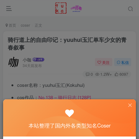
首页
coser
正文
骑行道上的自由印记：yuuhui玉汇单车少女的青
春叙事
小咖
关注
私信
34天前发布
0
1.2W+
6097
coser名称：yuuhui玉汇(Kokuhui)
cos作品：
No.138 – 骑行日志 [128P]
紫色骑行道向远方延伸，浅金短卷发在自然光中泛出柔
和光泽，
yuuhui玉汇
身着浅蓝白骑行服，推着粉色公路车穿
本站整理了国内外各类型知名Coser
行于绿植与工业建筑之间。她将原创角色的青春气息转化为