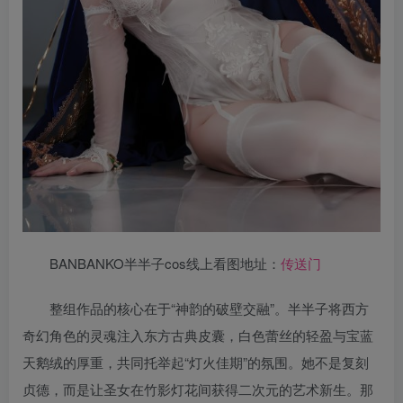
BANBANKO半半子cos线上看图地址：
传送门
整组作品的核心在于“神韵的破壁交融”。半半子将西方
奇幻角色的灵魂注入东方古典皮囊，白色蕾丝的轻盈与宝蓝
天鹅绒的厚重，共同托举起“灯火佳期”的氛围。她不是复刻
贞德，而是让圣女在竹影灯花间获得二次元的艺术新生。那