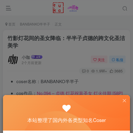
首页
BANBANKO半半子
正文
竹影灯花间的圣女降临：半半子贞德的跨文化圣洁
美学
小咖
关注
私信
2个月前更新
0
1.9W+
3685
coser名称：BANBANKO半半子
cos作品：
No.094 – 贞德 灯花祝装圣女 灯火佳期 [58P]
翠竹摇曳，纸伞低垂，孤灯在夜色中晕染出古朴光晕。
BANBANKO半半子
倚靠太师椅，白色蕾丝透视连体衣缀满刺
本站整理了国内外各类型知名Coser
绣羽毛，宝蓝天鹅绒长袍的白狐绒领在侧风中轻颤。她不是