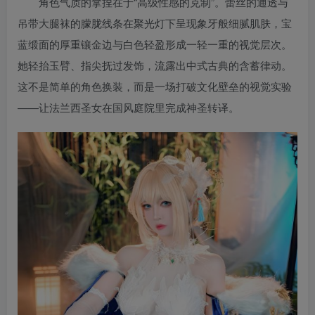
角色气质的拿捏在于“高级性感的克制”。蕾丝的通透与
吊带大腿袜的朦胧线条在聚光灯下呈现象牙般细腻肌肤，宝
蓝缎面的厚重镶金边与白色轻盈形成一轻一重的视觉层次。
她轻抬玉臂、指尖抚过发饰，流露出中式古典的含蓄律动。
这不是简单的角色换装，而是一场打破文化壁垒的视觉实验
——让法兰西圣女在国风庭院里完成神圣转译。