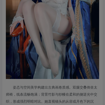
姿态与空间美学构建出古典画卷质感。双腿交叠倚坐太
师椅，线条流畅饱满；背景竹影与纱幔在柔和的侧逆光中交
织，形成强烈明暗对比。她直视镜头的从容或月色下的沉