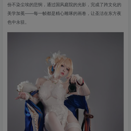
份不染尘埃的悲悯，通过国风庭院的光影，完成了跨文化的
美学加冕——每一帧都是精心雕琢的画卷，让圣洁在东方夜
色中永驻。