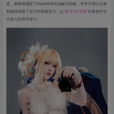
思，都精准捕捉了Ruler特有的温婉与坚毅。半半子用出众身
材曲线驾驭了设计的剪裁张力，让
“圣洁”与“高贵”
在夜色中生
出迷人的美学张力。