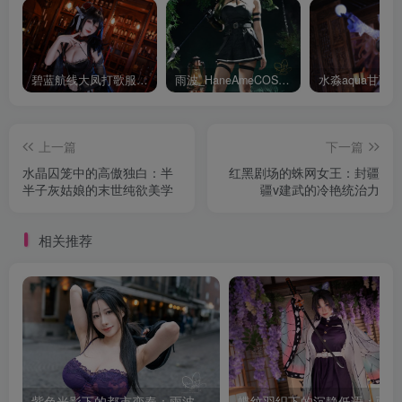
碧蓝航线大凤打歌服有多甜？看看水淼aquaCOS版本就知道
雨波_HaneAmeCOS：演绎尤贝尔的美丽与死亡的微笑
上一篇
下一篇
水晶囚笼中的高傲独白：半
红黑剧场的蛛网女王：封疆
半子灰姑娘的末世纯欲美学
疆v建武的冷艳统治力
相关推荐
紫色光影下的都市变奏：雨波_HaneAme韩风小妈的街拍叙事
蝶纹