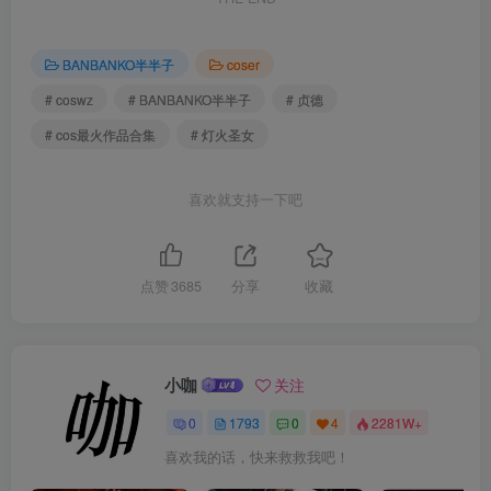
BANBANKO半半子
coser
# coswz
# BANBANKO半半子
# 贞德
# cos最火作品合集
# 灯火圣女
喜欢就支持一下吧
点赞
3685
分享
收藏
小咖
关注
0
1793
0
4
2281W+
喜欢我的话，快来救救我吧！