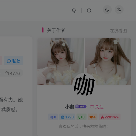
关于作者
关于作者
在线看图
在线看图
私信
+
4776
畅而有力。她
小咖
小咖
关注
关注
游戏质感。
0
0
1793
1793
0
0
4
4
2281W+
2281W+
喜欢我的话，快来救救我吧！
喜欢我的话，快来救救我吧！