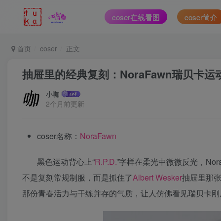
coser在线看图
coser简介
首页
coser
正文
抽屉里的经典复刻：NoraFawn瑞贝卡
小咖
2个月前更新
coser名称：
NoraFawn
黑色运动背心上“
R.P.D.
”字样在柔光中微微反光，No
不是复刻常规制服，而是抓住了
Albert Wesker
抽屉里那张
那份青春活力与干练并存的气质，让人仿佛看见瑞贝卡刚