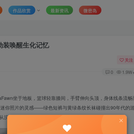
作品欣赏
最新资讯
微密岛
运动装唤醒生化记忆
关注
0
1.9W
raFawn坐于地板，篮球轻靠膝间，手臂伸向头顶，身体线条流
迷你照片的灵感——绿色短裤与黄绿条纹长袜碰撞出90年代的
从浣熊市警署的休息室起身。