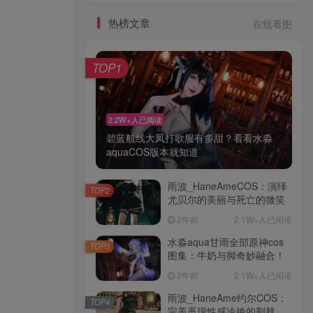
热榜文章
热榜文章
在线看图
在线看图
TOP1
TOP1
2.2W+人已阅读
2.2W+人已阅读
碧蓝航线大凤打歌服有多甜？看看水淼
碧蓝航线大凤打歌服有多甜？看看水淼
aquaCOS版本就知道
aquaCOS版本就知道
雨波_HaneAmeCOS：演绎
雨波_HaneAmeCOS：演绎
TOP2
TOP2
尤贝尔的美丽与死亡的微笑
尤贝尔的美丽与死亡的微笑
2年前
2年前
2.1W+人已阅读
2.1W+人已阅读
水淼aqua甘雨全部原神cos
水淼aqua甘雨全部原神cos
TOP3
TOP3
图集：牛奶与脚奇妙融合！
图集：牛奶与脚奇妙融合！
2年前
2年前
2.1W+人已阅读
2.1W+人已阅读
雨波_HaneAme约尔COS：
雨波_HaneAme约尔COS：
TOP4
TOP4
完美再现性感冷艳的荆棘公
完美再现性感冷艳的荆棘公