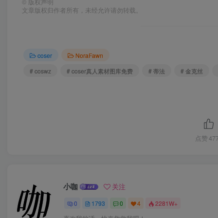
©
版权声明
文章版权归作者所有，未经允许请勿转载。
coser
NoraFawn
# coswz
# coser真人素材图库免费
# 蒂法
# 金克丝
点赞
47
小咖
关注
0
1793
0
4
2281W+