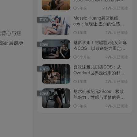
主
主
2年前
2年前
2.1W+人已阅读
2.1W+人已阅读
Messie Huang碧蓝航线
Messie Huang碧蓝航线
TOP5
TOP5
cos：展现让·巴尔的性感与
cos：展现让·巴尔的性感与
御姐风范
御姐风范
动背心与短
1年前
1年前
2W+人已阅读
2W+人已阅读
部延展感更
魅影学姐！封疆疆v兔女郎麻
魅影学姐！封疆疆v兔女郎麻
TOP6
TOP6
衣COS，以致命魅力重定义
衣COS，以致命魅力重定义
青春美学
青春美学
6个月前
6个月前
2W+人已阅读
2W+人已阅读
蠢沫沫雅儿贝德COS：从
蠢沫沫雅儿贝德COS：从
TOP7
TOP7
Overlord世界走出来的邪魅
Overlord世界走出来的邪魅
女神
女神
1年前
1年前
2W+人已阅读
2W+人已阅读
尼尔机械纪元2Bcos：极致
尼尔机械纪元2Bcos：极致
TOP8
TOP8
的魅力，性感与柔情的完美
的魅力，性感与柔情的完美
演绎
演绎
2年前
2年前
2W+人已阅读
2W+人已阅读