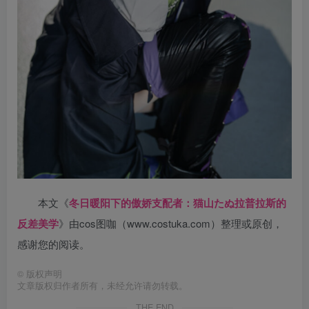
本文《
冬日暖阳下的傲娇支配者：猫山たぬ拉普拉斯的
反差美学
》由cos图咖（www.costuka.com）整理或原创，
感谢您的阅读。
©
版权声明
文章版权归作者所有，未经允许请勿转载。
THE END