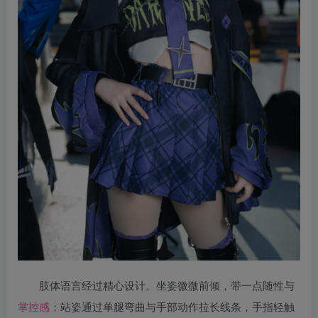
肢体语言经过精心设计。坐姿微微前倾，带一点随性与
掌控感
；站姿通过单腿弯曲与手部动作拉长线条，手指轻触