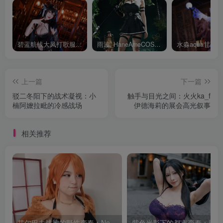
碧蓝航线大凤打歌服有多甜？看看水淼aquaCOS版本就知道
雨波_HaneAmeCOS：演绎尤贝尔的美丽与死亡的微笑
上一篇
下一篇
驳二冬阳下的战术凝视：小
触手与目光之间：火火ka_f
楠阿嬤拉毗的冷感战场
伊德海莉的展会高光叙事
相关推荐
艾尔巴夫战袍的野性变奏：Neomachiii娜美的巨人岛叙事
紫色