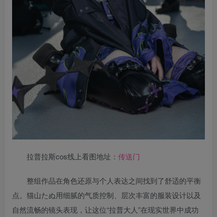
拉普拉斯cos线上看图地址：
传送门
整组作品在角色还原与个人表达之间找到了舒适的平衡
点。猫山たぬ用细腻的气质控制、层次丰富的服装设计以及
自然流畅的镜头表现，让这位“拉普大人”在现实世界中成功