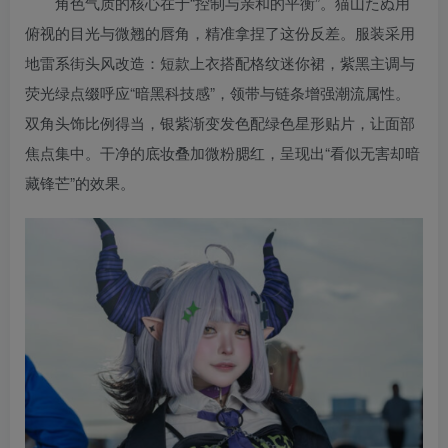
角色气质的核心在于“控制与亲和的平衡”。猫山たぬ用
俯视的目光与微翘的唇角，精准拿捏了这份反差。服装采用
地雷系街头风改造：短款上衣搭配格纹迷你裙，紫黑主调与
荧光绿点缀呼应“暗黑科技感”，领带与链条增强潮流属性。
双角头饰比例得当，银紫渐变发色配绿色星形贴片，让面部
焦点集中。干净的底妆叠加微粉腮红，呈现出“看似无害却暗
藏锋芒”的效果。