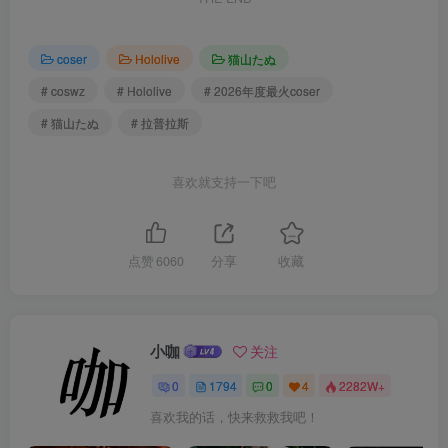
coser
Hololive
猫山たぬ
# coswz
# Hololive
# 2026年度最火coser
# 猫山たぬ
# 拉普拉斯
喜欢就支持一下吧
点赞
6060
分享
收藏
小咖
关注
0
1794
0
4
2282W+
喜欢我的话，快来救救我吧！