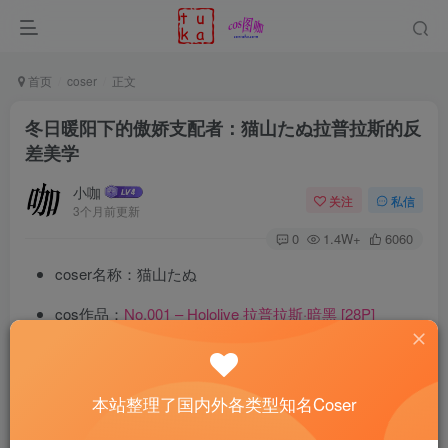
首页
coser
正文
冬日暖阳下的傲娇支配者：猫山たぬ拉普拉斯的反
差美学
小咖
关注
私信
3个月前更新
0
1.4W+
6060
coser名称：猫山たぬ
cos作品：
No.001 – Hololive 拉普拉斯·暗黑 [28P]
Comic Market 107的冬日阳光下，
猫山たぬ
微微昂首，
眼神带着轻微的俯视感，嘴角却保留一抹柔和的弧度。她不
本站整理了国内外各类型知名Coser
是单纯还原《
Hololive
》的拉普拉斯·暗黑，而是在现场完成