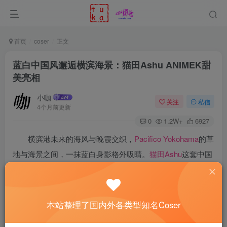
首页
coser
正文
蓝白中国风邂逅横滨海景：猫田Ashu ANIMEK甜
美亮相
小咖
关注
私信
4个月前更新
0
1.2W+
6927
横滨港未来的海风与晚霞交织，
Pacifico Yokohama
的草
地与海景之间，一抹蓝白身影格外吸睛。
猫田Ashu
这套中国
风改良造型，以深蓝与白色为主调，金色流苏点缀其间——
既保留东方典雅，又融入偶像活泼感。那一刻，二次元与海
岸线在镜头里完成了一次甜美碰撞。
本站整理了国内外各类型知名Coser