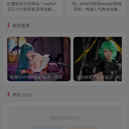
红魔馆女仆长降临！yuuhui
Su_s404珂莱塔acosta!惊艳
玉汇十六夜咲夜演绎优雅与
亮相：鸣潮人气角色优雅再
危险
现
相关推荐
暗黑哥特中的魅影低语：雨波_HaneAme莫莉卡的幻想叙事
评论
抢沙发
请登录后发表评论