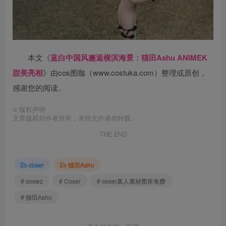
本文《
蓝白中国风邂逅横滨海景：猫田Ashu ANIMEK
甜美亮相
》由cos图咖（www.costuka.com）整理或原创，
感谢您的阅读。
©
版权声明
文章版权归作者所有，未经允许请勿转载。
THE END
coser
猫田Ashu
# coswz
# Coser
# coser真人素材图库免费
# 猫田Ashu