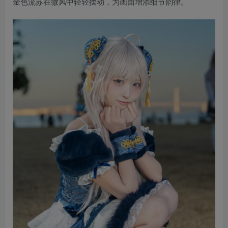
金色流苏在微风中轻轻摆动，为画面增添细节韵律。