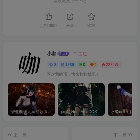
喜欢就支持一下吧
点赞
6927
分享
收藏
小咖
关注
0
1789
0
4
2274W+
喜欢我的话，快来救救我吧！
碧蓝航线大凤打歌服有多甜？看看水淼aquaCOS版本就知道
雨波_HaneAmeCOS：演绎尤贝尔的美丽与死亡的微笑
上一篇
下一篇