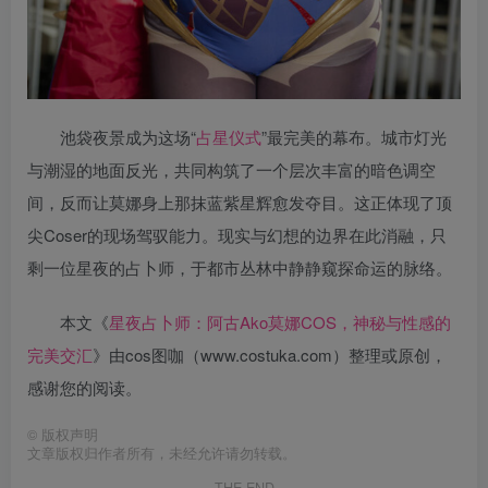
池袋夜景成为这场“
占星仪式
”最完美的幕布。城市灯光
与潮湿的地面反光，共同构筑了一个层次丰富的暗色调空
间，反而让莫娜身上那抹蓝紫星辉愈发夺目。这正体现了顶
尖Coser的现场驾驭能力。现实与幻想的边界在此消融，只
剩一位星夜的占卜师，于都市丛林中静静窥探命运的脉络。
本文《
星夜占卜师：阿古Ako莫娜COS，神秘与性感的
完美交汇
》由cos图咖（www.costuka.com）整理或原创，
感谢您的阅读。
©
版权声明
文章版权归作者所有，未经允许请勿转载。