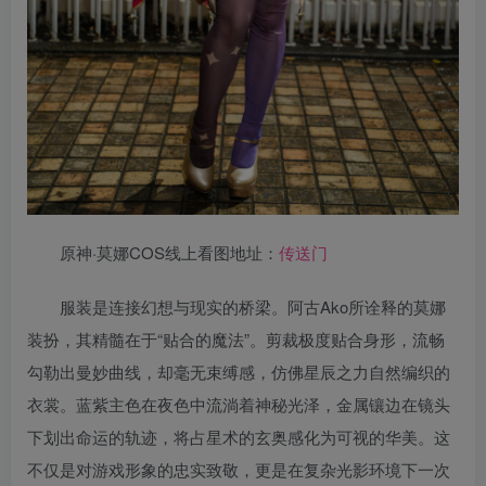
原神·莫娜COS线上看图地址：
传送门
服装是连接幻想与现实的桥梁。阿古Ako所诠释的莫娜
装扮，其精髓在于“贴合的魔法”。剪裁极度贴合身形，流畅
勾勒出曼妙曲线，却毫无束缚感，仿佛星辰之力自然编织的
衣裳。蓝紫主色在夜色中流淌着神秘光泽，金属镶边在镜头
下划出命运的轨迹，将占星术的玄奥感化为可视的华美。这
不仅是对游戏形象的忠实致敬，更是在复杂光影环境下一次