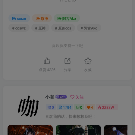
THE END
coser
原神
阿古Ako
# coswz
# 原神
# 原创cos
# 阿古Ako
喜欢就支持一下吧
点赞
4226
分享
收藏
小咖
关注
0
1794
0
4
2283W+
喜欢我的话，快来救救我吧！