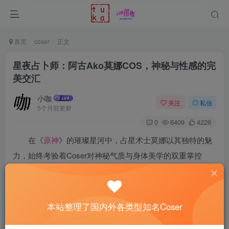
首页
coser
正文
星夜占卜师：阿古Ako莫娜COS，神秘与性感的完
美交汇
小咖
关注
私信
5个月前更新
0
6409
4226
在《
原神
》的璀璨星河中，占星术士莫娜以其独特的魅
力，始终考验着Coser对神秘气质与身体美学的双重掌控
力。于acosta! Animate Girls Festival的夜色舞台上，Coser
阿古Ako
交出了一份令人惊艳的答卷。她不仅精准复现了角
色的视觉符号，更以独特的个人演绎，让这位高傲的星象研
本站整理了国内外各类型知名Coser
究者，在现实世界的霓虹中绽放出既性感又深邃的奇幻光