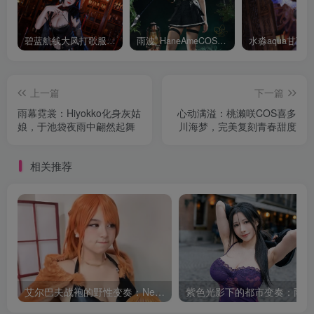
碧蓝航线大凤打歌服有多甜？看看水淼aquaCOS版本就知道
雨波_HaneAmeCOS：演绎尤贝尔的美丽与死亡的微笑
上一篇
下一篇
雨幕霓裳：Hiyokko化身灰姑
心动满溢：桃濑咲COS喜多
娘，于池袋夜雨中翩然起舞
川海梦，完美复刻青春甜度
相关推荐
艾尔巴夫战袍的野性变奏：Neomachiii娜美的巨人岛叙事
紫色