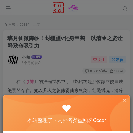
首页
coser
正文
璃月仙颜降临！封疆疆v化身申鹤，以清冷之姿诠
释致命吸引力
小咖
关注
私信
6个月前发布
0
2W+
3869
在《
原神
》的浩瀚世界中，申鹤始终是那位静立便自成
绝景的存在。她以凡人之躯修得仙家气韵，红绳缚魂，清冷
自持，仿佛所到之处皆会漾开空灵涟漪。此番，Coser
封疆
疆v
的演绎，在造型精度、气质渗透与角色理解上均达至臻之
境，堪称将“仙人临凡”的意象化为了一场无可挑剔的视觉现
本站整理了国内外各类型知名Coser
实。