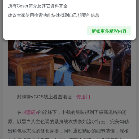
所有Coser简介及其它资料齐全
建议大家使用搜索功能快速找到自己想要的信息
解锁更多精彩内容
封疆疆vCOS线上看图地址：
传送门
在
封疆疆v
的诠释下，申鹤的服装得到了极高规格的还
原。以黑白为主色调的紧身战衣线条如流水行云，完美勾勒
出角色标志性的修长身姿，同时通过精妙的细节装饰，深植