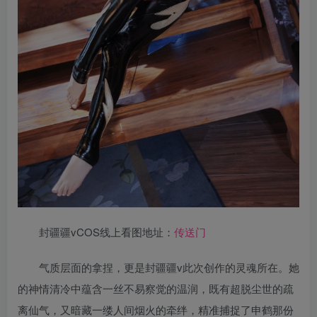
封疆疆vCOS线上看图地址：
传送门
气质层面的拿捏，更是封疆疆v此次创作的灵魂所在。她
的神情清冷中蕴含一丝不易察觉的温润，既有超脱尘世的疏
离仙气，又暗藏一缕人间烟火的牵绊，精准捕捉了申鹤那份