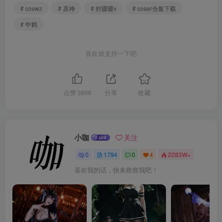
# coswz
# 原神
# 封疆疆v
# coser合集下载
# 申鹤
喜欢就支持一下吧
点赞
3869
分享
收藏
小咖
关注
0
1794
0
4
2283W+
喜欢我的话，快来救救我吧！