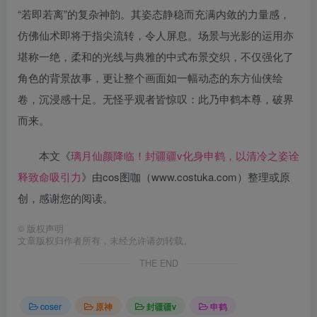
“若即若离”的复杂神韵。其姿态静稳而充满内敛的力量感，
仿佛仙术即将于指尖流转，令人屏息。场景与光影的运用亦
堪称一绝，柔和的光线与典雅的中式布景交织，不仅强化了
角色的背景故事，更让整个画面如一幅动态的东方仙侠绘
卷，沉浸感十足。无怪乎观者皆惊叹：此乃申鹤本尊，破界
而来。
本文《
璃月仙颜降临！封疆疆v化身申鹤，以清冷之姿诠
释致命吸引力
》由cos图咖（www.costuka.com）整理或原
创，感谢您的阅读。
©
版权声明
文章版权归作者所有，未经允许请勿转载。
THE END
coser
原神
封疆疆v
申鹤