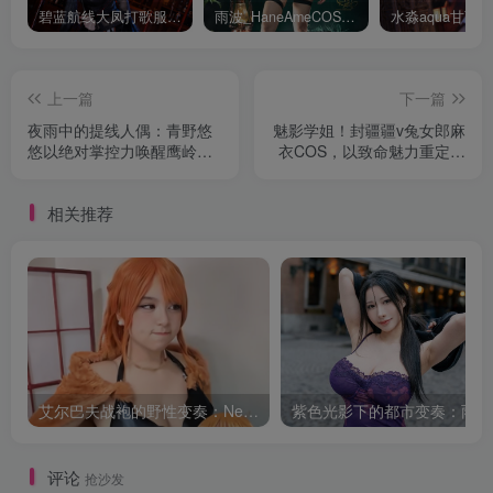
碧蓝航线大凤打歌服有多甜？看看水淼aquaCOS版本就知道
雨波_HaneAmeCOS：演绎尤贝尔的美丽与死亡的微笑
上一篇
下一篇
夜雨中的提线人偶：青野悠
魅影学姐！封疆疆v兔女郎麻
悠以绝对掌控力唤醒鹰岭露
衣COS，以致命魅力重定义
依次元神韵
青春美学
相关推荐
艾尔巴夫战袍的野性变奏：Neomachiii娜美的巨人岛叙事
紫色
评论
抢沙发