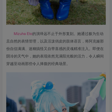
Mizuha Eto
的演绎远不止于外形复刻。她通过极为生动
且自然的表情管理，以及活泼俏皮的肢体语言，将阿克娅那
份自信满满、迷糊搞怪又自带喜感的灵魂精准注入。即便在
阴冷的天气中，她的表现依然充满阳光般的活力，令人瞬间
穿越至动画那些令人捧腹的经典场景。