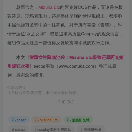
总而言之，
Mizuha Eto
的阿克娅COS作品，无论是在极
致还原、现场表现力，还是整体呈现的愉悦观感上，都堪称
本届池袋万圣节中的一抹亮色。对于所有喜爱《素晴》、钟
情于这位“水之女神”，或是追求高质量Cosplay的观众而言，
这组作品无疑是一部值得反复欣赏与珍藏的欢乐之作。
本文《
智障女神降临池袋！Mizuha Eto极致还原阿克娅
引爆狂欢夜
》由cos图咖（www.costuka.com）整理或原
创，感谢您的阅读。
©
版权声明
文章版权归作者所有，未经允许请勿转载。
THE END
coser
Mizuha Eto
池袋阳光城
# coswz
# cosplay素材免费网站
# 池袋阳光城