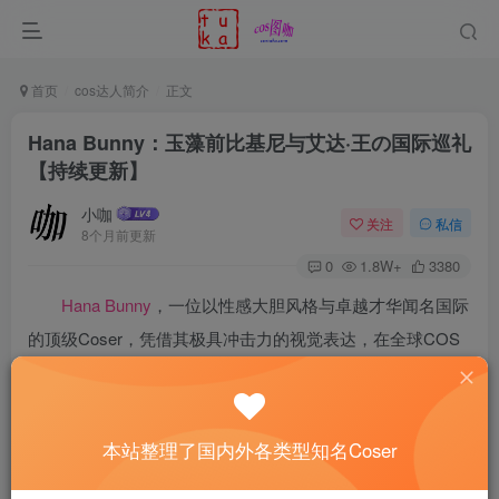
首页
cos达人简介
正文
Hana Bunny：玉藻前比基尼与艾达·王の国际巡礼
【持续更新】
小咖
关注
私信
8个月前更新
0
1.8W+
3380
Hana Bunny
，一位以性感大胆风格与卓越才华闻名国际
的顶级Coser，凭借其极具冲击力的视觉表达，在全球COS
圈中占据独特地位。作为越南裔美国人，她自2009年起活跃
于越美两地舞台，以其对《海贼王》大和等角色的出色演
绎，赢得了世界范围内粉丝的广泛认可。
本站整理了国内外各类型知名Coser
Hana Bunny线上看图地址：
传送门