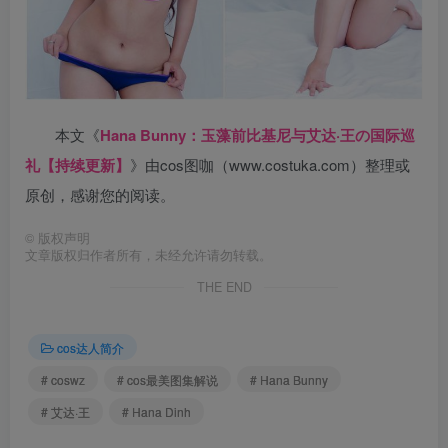
本文《
Hana Bunny：玉藻前比基尼与艾达·王の国际巡
礼【持续更新】
》由cos图咖（www.costuka.com）整理或
原创，感谢您的阅读。
©
版权声明
文章版权归作者所有，未经允许请勿转载。
THE END
cos达人简介
# coswz
# cos最美图集解说
# Hana Bunny
# 艾达·王
# Hana Dinh