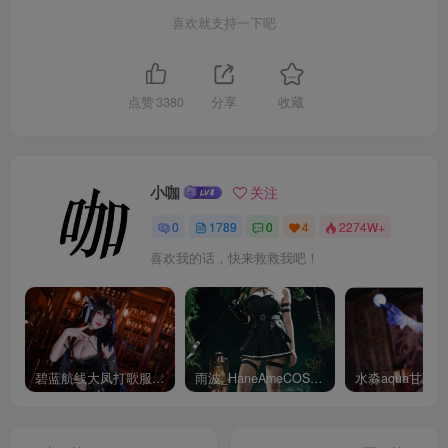
喜欢就支持一下吧
点赞
3380
分享
收藏
小咖
关注
0
1789
0
4
2274W+
喜欢我的话，快来救救我吧！
碧蓝航线大凤打歌服有多甜？看看水淼aquaCOS版本就知道
雨波_HaneAmeCOS：演绎尤贝尔的美丽与死亡的微笑