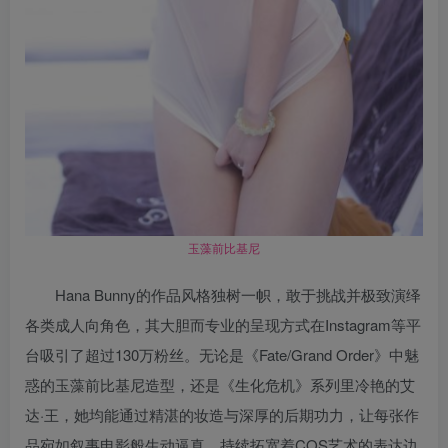
玉藻前比基尼
Hana Bunny的作品风格独树一帜，敢于挑战并极致演绎
各类成人向角色，其大胆而专业的呈现方式在Instagram等平
台吸引了超过130万粉丝。无论是《Fate/Grand Order》中魅
惑的玉藻前比基尼造型，还是《生化危机》系列里冷艳的艾
达·王，她均能通过精湛的妆造与深厚的后期功力，让每张作
品宛如叙事电影般生动逼真，持续拓宽着COS艺术的表达边