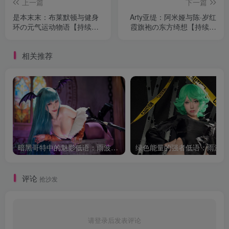
上一篇
下一篇
是本末末：布莱默顿与健身
Arty亚缇：阿米娅与陈·岁红
环の元气运动物语【持续更
霞旗袍の东方绮想【持续更
新】
新】
相关推荐
暗黑哥特中的魅影低语：雨波_HaneAme莫莉卡的幻想叙事
评论
抢沙发
请登录后发表评论