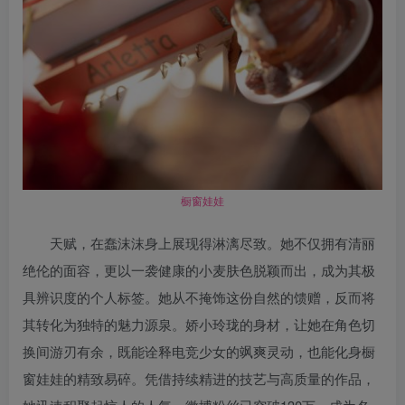
橱窗娃娃
天赋，在蠢沫沫身上展现得淋漓尽致。她不仅拥有清丽
绝伦的面容，更以一袭健康的小麦肤色脱颖而出，成为其极
具辨识度的个人标签。她从不掩饰这份自然的馈赠，反而将
其转化为独特的魅力源泉。娇小玲珑的身材，让她在角色切
换间游刃有余，既能诠释电竞少女的飒爽灵动，也能化身橱
窗娃娃的精致易碎。凭借持续精进的技艺与高质量的作品，