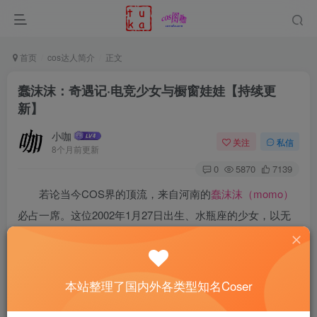
首页
cos达人简介
正文
蠢沫沫：奇遇记·电竞少女与橱窗娃娃【持续更
新】
小咖
关注
私信
8个月前更新
0
5870
7139
若论当今COS界的顶流，来自河南的
蠢沫沫（momo）
必占一席。这位2002年1月27日出生、水瓶座的少女，以无
可挑剔的精致容貌与极具张力的演绎，早早奠定了自己的王
者地位。正如张爱玲所言：“出名要趁早”，蠢沫沫便是最佳
注脚。她于2019年，年仅17岁时便踏入COS领域，从分享生
本站整理了国内外各类型知名Coser
活点滴的博主，迅速蜕变为圈内瞩目的焦点。