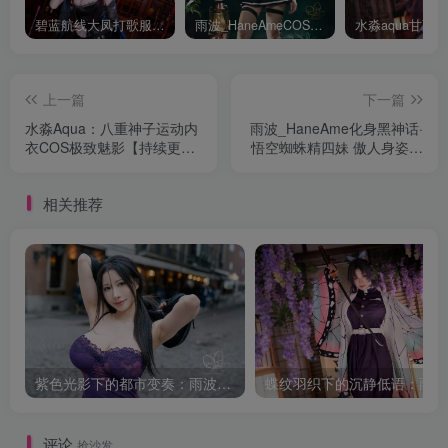
碧蓝航线大凤打歌服有多甜？看看水淼aquaCOS版本就知道
雨波_HaneAmeCOS：演绎尤贝尔的美丽与死亡的微笑
上一篇
下一篇
水淼Aqua：八重神子运动内
雨波_HaneAme化身黑神话·
衣COS极致魅影【持续更
悟空蜘蛛精四妹 傲人身姿引
新】
爆全网【持续更新】
相关推荐
紫色光影下的都市变奏：雨波_HaneAme韩风小妈的街拍叙事
蝶纹
评论
抢沙发