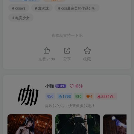
# coswz
# 蠢沫沫
# cos最完美的作品分析
# 电竞少女
喜欢就支持一下吧
点赞
7139
分享
收藏
小咖
关注
0
1793
0
4
2281W+
喜欢我的话，快来救救我吧！