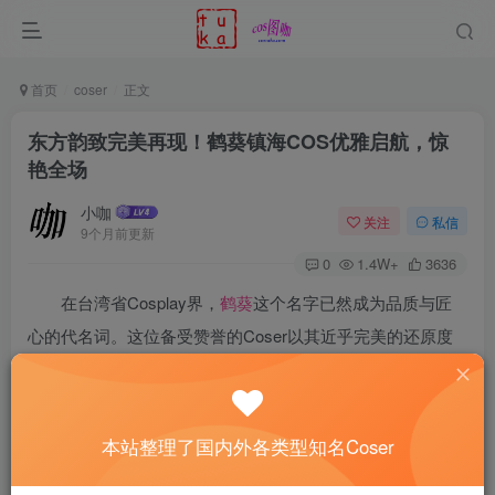
首页
coser
正文
东方韵致完美再现！鹤葵镇海COS优雅启航，惊
艳全场
小咖
关注
私信
9个月前更新
0
1.4W+
3636
在台湾省Cosplay界，
鹤葵
这个名字已然成为品质与匠
心的代名词。这位备受赞誉的Coser以其近乎完美的还原度
与卓越的镜头表现力屡获好评。此次她带来的《
碧蓝航线
》
镇海cos作品，堪称神级还原的典范，让无数舰长为之沸
腾，齐声高呼”镇海，启航！”
本站整理了国内外各类型知名Coser
碧蓝航线·镇海cos线上看图地址：
传送门