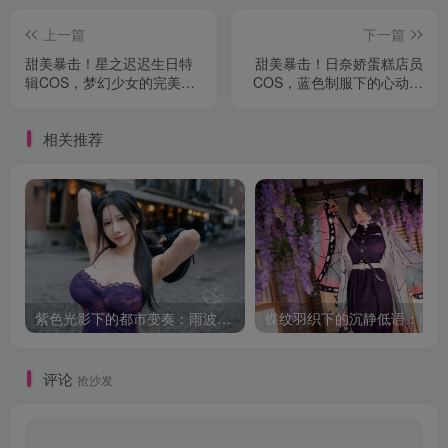
上一篇
下一篇
甜美暴击！星之迟迟生日特
甜美暴击！日奈娇蛋糕店员
辑COS，梦幻少女的完美绽
COS，蓝色制服下的心动邂
放
逅
相关推荐
紫色光影下的都市变奏：雨波_HaneAme韩风小妈的街拍叙事
蝶纹
评论
抢沙发