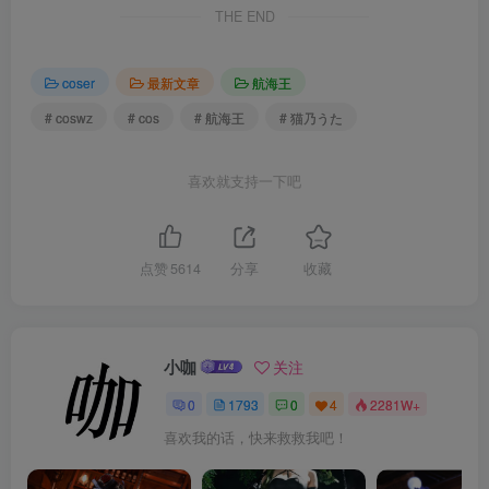
THE END
coser
最新文章
航海王
# coswz
# cos
# 航海王
# 猫乃うた
喜欢就支持一下吧
点赞
5614
分享
收藏
小咖
关注
0
1793
0
4
2281W+
喜欢我的话，快来救救我吧！