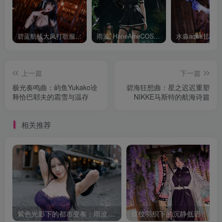
碧蓝航线大凤打歌服有多甜？看看水淼aquaCOS版本就知道
雨波_HaneAmeCOS：演绎尤贝尔的美丽与死亡的微笑
上一篇
下一篇
极光奏鸣曲：屿鱼Yukako诠
碧海狂想曲：星之迟迟重塑
释恰巴耶夫的霜雪与温存
NIKKE马斯特的航海诗篇
相关推荐
紫色光影下的都市变奏：雨波_HaneAme韩风小妈的街拍叙事
蝶纹