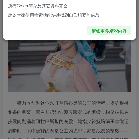
所有Coser简介及其它资料齐全
建议大家使用搜索功能快速找到自己想要的信息
解锁更多精彩内容
猫乃うた对这位永驻草帽心灵的公主的诠释，堪称形神
兼备的典范。素白长裙如沙漠晨曦凝成的绸缎，粉黛披风在
步履间翻涌着阿拉巴斯坦的晚霞。她指尖轻抚胸前王室徽记
的瞬间，眼中流转的既是公主的忧思，亦是战友的坚毅——