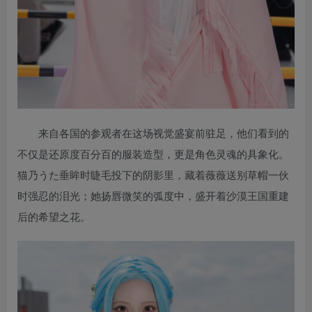
来自各国的参观者在这场视觉盛宴前驻足，他们看到的
不仅是还原度百分百的服装造型，更是角色灵魂的具象化。
猫乃うた垂眸时睫毛投下的阴影里，藏着薇薇送别草帽一伙
时强忍的泪光；她扬唇微笑的弧度中，盛开着沙漠王国重建
后的希望之花。