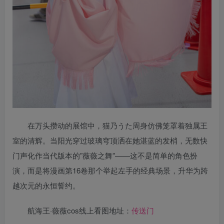
在万头攒动的展馆中，猫乃うた周身仿佛笼罩着独属王
室的清辉。当阳光穿过玻璃穹顶洒在她湛蓝的发梢，无数快
门声化作当代版本的”薇薇之舞”——这不是简单的角色扮
演，而是将漫画第16卷那个举起左手的经典场景，升华为跨
越次元的永恒誓约。
航海王·薇薇cos线上看图地址：
传送门