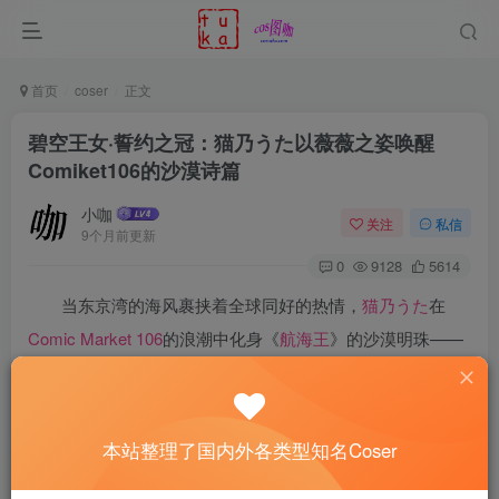
首页
coser
正文
碧空王女·誓约之冠：猫乃うた以薇薇之姿唤醒
Comiket106的沙漠诗篇
小咖
关注
私信
9个月前更新
0
9128
5614
当东京湾的海风裹挟着全球同好的热情，
猫乃うた
在
Comic Market 106
的浪潮中化身《
航海王
》的沙漠明珠——
奈菲特·D·薇薇。这位曾以”Miss星期三”为代号潜入黑暗的公
主，此刻在Coser的演绎中褪去伪装，阿拉巴斯坦的星月旗
仿佛正随着她轻盈的步伐在会场猎猎作响。
本站整理了国内外各类型知名Coser
航海王·薇薇cos线上看图地址：
传送门