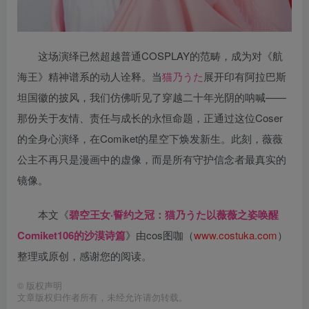
这场演绎已然超越普通COSPLAY的范畴，成为对《航
海王》精神谱系的动人诠释。当
猫乃うた
展开印有阿拉巴斯
坦国徽的披风，我们仿佛听见了穿越二十年光阴的呐喊——
那份关于友情、责任与成长的永恒命题，正通过这位Coser
的全身心演绎，在Comiket的星空下焕发新生。此刻，薇薇
公主不再只是漫画中的虚像，而是所有守护信念者最真实的
镜像。
本文《
碧空王女·誓约之冠：猫乃うた以薇薇之姿唤醒
Comiket106的沙漠诗篇
》由cos图咖（
www.costuka.com
）
整理或原创，感谢您的阅读。
©
版权声明
文章版权归作者所有，未经允许请勿转载。