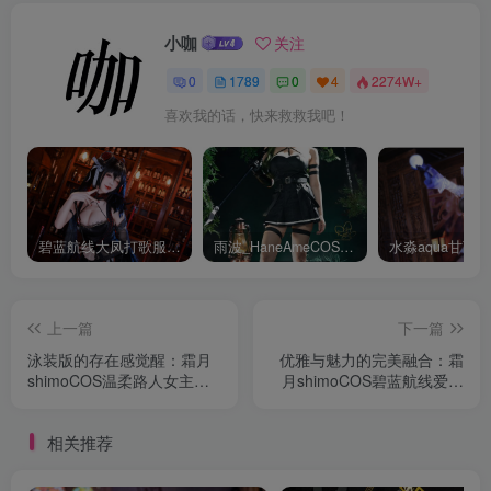
小咖
关注
0
1789
0
4
2274W+
喜欢我的话，快来救救我吧！
碧蓝航线大凤打歌服有多甜？看看水淼aquaCOS版本就知道
雨波_HaneAmeCOS：演绎尤贝尔的美丽与死亡的微笑
上一篇
下一篇
泳装版的存在感觉醒：霜月
优雅与魅力的完美融合：霜
shimoCOS温柔路人女主加
月shimoCOS碧蓝航线爱宕
藤惠
花嫁版
相关推荐