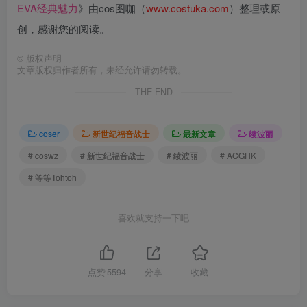
EVA经典魅力
》由cos图咖（
www.costuka.com
）整理或原
创，感谢您的阅读。
©
版权声明
文章版权归作者所有，未经允许请勿转载。
THE END
coser
新世纪福音战士
最新文章
绫波丽
# coswz
# 新世纪福音战士
# 绫波丽
# ACGHK
# 等等Tohtoh
喜欢就支持一下吧
点赞
5594
分享
收藏