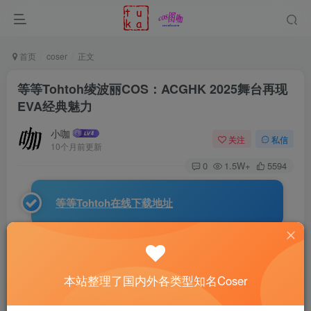
首页
coser
正文
等等Tohtoh绫波丽COS：ACGHK 2025舞台再现
EVA经典魅力
小咖
关注
私信
10个月前更新
0
1.5W+
5594
等等Tohtoh在线下载地址
今天，Coser
等等Tohtoh
再次用她令人惊叹的还原度，
演绎了《
新世纪福音战士
》中的经典角色 –
绫波丽
。这位蓝
本站整理了国内外各类型知名Coser
发少女，是无数动漫迷心中的白月光，冷静、神秘又让人难