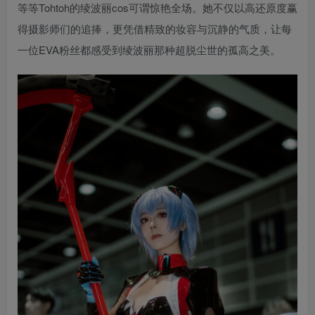
等等Tohtoh的绫波丽cos可谓惊艳全场。她不仅以高还原度赢
得摄影师们的追捧，更凭借精致的妆容与沉静的气质，让每
一位EVA粉丝都感受到绫波丽那种超脱尘世的孤高之美。