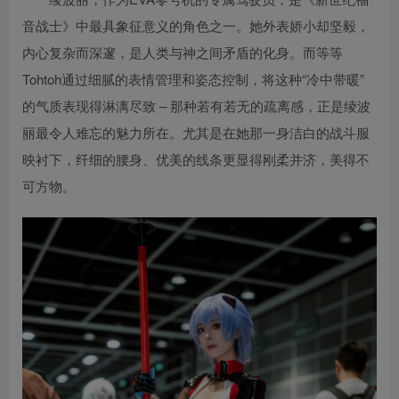
音战士》中最具象征意义的角色之一。她外表娇小却坚毅，
内心复杂而深邃，是人类与神之间矛盾的化身。而等等
Tohtoh通过细腻的表情管理和姿态控制，将这种“冷中带暖”
的气质表现得淋漓尽致 – 那种若有若无的疏离感，正是绫波
丽最令人难忘的魅力所在。尤其是在她那一身洁白的战斗服
映衬下，纤细的腰身、优美的线条更显得刚柔并济，美得不
可方物。