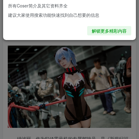
以捉摸。而当等等Tohtoh披上那标志性的白色插入栓制服、
所有Coser简介及其它资料齐全
露出淡蓝短发与那双红宝石般的眼眸时，仿佛原作中的绫波
建议大家使用搜索功能快速找到自己想要的信息
丽从屏幕中走出，跨越次元壁，站在了现实舞台上。
解锁更多精彩内容
绫波丽cos线上看图地址：
传送门
绫波丽，作为EVA零号机的专属驾驶员，是《新世纪福