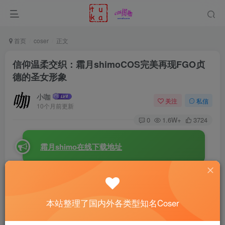
首页
coser
正文
信仰温柔交织：霜月shimoCOS完美再现FGO贞
德的圣女形象
小咖
关注
私信
10个月前更新
0
1.6W+
3724
霜月shimo在线下载地址
这一次，
霜月shimo
演绎的《
Fate/Grand Order
》
贞德
可
谓是神还原级别的cos作品。从服装到神情，从气质到氛
本站整理了国内外各类型知名Coser
围，每一个细节都将这位圣女的庄严与柔美完美融合。她身