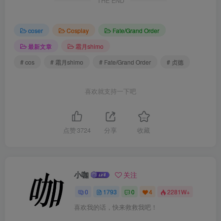
THE END
coser
Cosplay
Fate/Grand Order
最新文章
霜月shimo
# cos
# 霜月shimo
# Fate/Grand Order
# 贞德
喜欢就支持一下吧
点赞
3724
分享
收藏
小咖
关注
0
1793
0
4
2281W+
喜欢我的话，快来救救我吧！