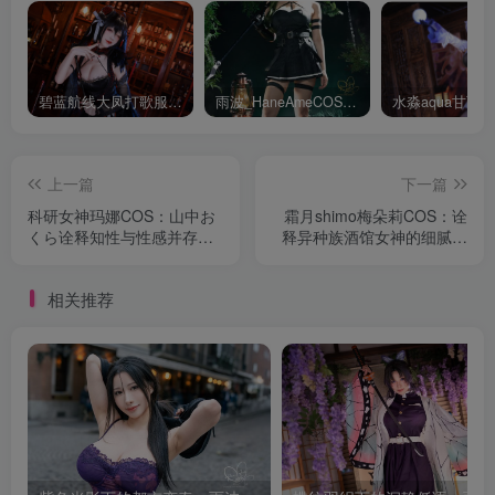
碧蓝航线大凤打歌服有多甜？看看水淼aquaCOS版本就知道
雨波_HaneAmeCOS：演绎尤贝尔的美丽与死亡的微笑
上一篇
下一篇
科研女神玛娜COS：山中お
霜月shimo梅朵莉COS：诠
くら诠释知性与性感并存的
释异种族酒馆女神的细腻与
魅力
温柔
相关推荐