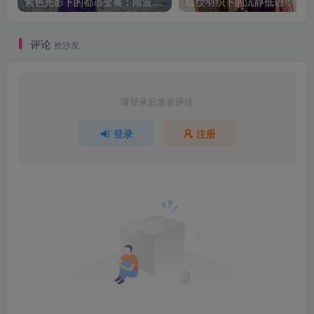
紫色光影下的都市变奏：雨波_HaneAme韩风小妈的街拍叙事
蝶纹
评论
抢沙发
请登录后发表评论
登录
注册