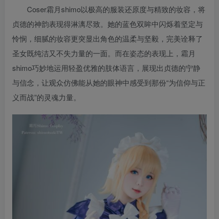
Coser霜月shimo以极高的服装还原度与精致的妆容，将
贞德的神韵表现得淋漓尽致。她的蓝色双眸中闪烁着坚定与
怜悯，细腻的妆容更突显出角色的温柔与坚毅，完美诠释了
圣女既纯洁又不失力量的一面。而在姿态的表现上，霜月
shimo巧妙地运用轻盈优雅的肢体语言，展现出贞德的宁静
与信念，让观众仿佛能从她的眼神中感受到那份“为信仰与正
义而战”的灵魂力量。