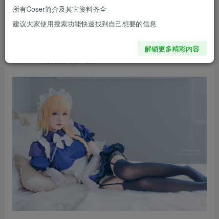
着标志性的蓝白配色女仆风格服饰，金色长发微卷成辫，头
所有Coser简介及其它资料齐全
顶洁白的头饰与整套装束相得益彰，既保留了贞德那份圣洁
建议大家使用搜索功能快速找到自己想要的信息
优雅，又增添了几分现代感与梦幻气息。整体造型在光影的
映衬下，显得既高贵又温柔，仿佛从圣堂走出的光之使者，
解锁更多精彩内容
带着一丝淡淡的人间温度。