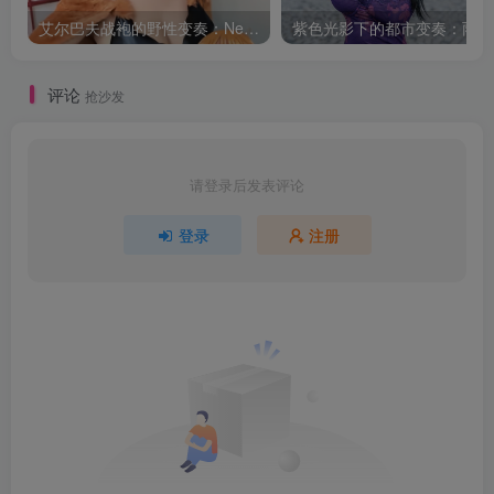
艾尔巴夫战袍的野性变奏：Neomachiii娜美的巨人岛叙事
紫色
评论
抢沙发
请登录后发表评论
登录
注册