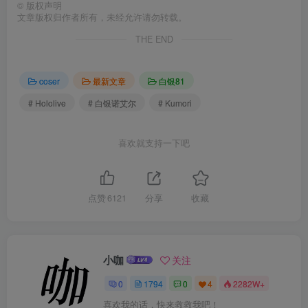
©
版权声明
文章版权归作者所有，未经允许请勿转载。
THE END
coser
最新文章
白银81
# Hololive
# 白银诺艾尔
# Kumori
喜欢就支持一下吧
点赞
6121
分享
收藏
小咖
关注
0
1794
0
4
2282W+
喜欢我的话，快来救救我吧！