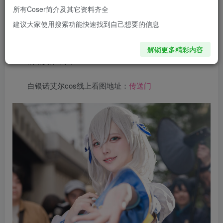
YouTuber，白银诺艾尔一向以沉稳大方著称，但别忘了，她
所有Coser简介及其它资料齐全
还是那个遇事喜欢用肌肉解决问题的天然骑士。Kumori这次
建议大家使用搜索功能快速找到自己想要的信息
的演绎，不仅捕捉到了诺艾尔的治愈气质，更把那份隐藏的
力量感用细腻的动作与眼神表现出来，让人直呼 – 这就是活
解锁更多精彩内容
生生的诺艾尔本人！
白银诺艾尔cos线上看图地址：
传送门