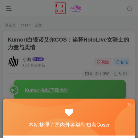
首页
coser
正文
Kumori白银诺艾尔COS：诠释HoloLive女骑士的
力量与柔情
小咖
关注
私信
10个月前更新
0
1.3W+
6121
Kumori在线下载地址
在二次元与现实的交汇点上，日本coser
Kumori
用一组
令人惊艳的
Hololive白银诺艾尔
cos，将骑士小姐的温柔与力
本站整理了国内外各类型知名Coser
量展现得淋漓尽致。作为HoloLive旗下的人气虚拟