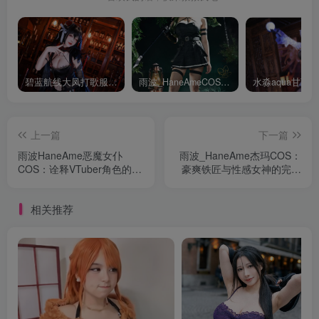
碧蓝航线大凤打歌服有多甜？看看水淼aquaCOS版本就知道
雨波_HaneAmeCOS：演绎尤贝尔的美丽与死亡的微笑
上一篇
下一篇
雨波HaneAme恶魔女仆
雨波_HaneAme杰玛COS：
COS：诠释VTuber角色的诱
豪爽铁匠与性感女神的完美
惑与俏皮
结合
相关推荐