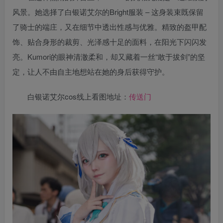
风景。她选择了白银诺艾尔的Bright服装 – 这身装束既保留
了骑士的端庄，又在细节中透出性感与优雅。精致的盔甲配
饰、贴合身形的裁剪、光泽感十足的面料，在阳光下闪闪发
亮。Kumori的眼神清澈柔和，却又藏着一丝“敢于拔剑”的坚
定，让人不由自主地想站在她的身后获得守护。
白银诺艾尔cos线上看图地址：
传送门