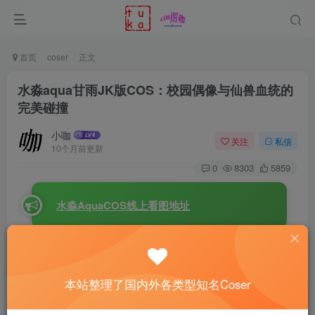
首页
coser
正文
水淼aqua甘雨JK版COS：校园偶像与仙兽血统的
完美碰撞
小咖
关注
私信
10个月前更新
0
8303
5859
水淼AquaCOS线上看图地址
在cos界，总有那么一些作品，让人一眼难忘、再眼沉
醉。Coser
水淼aqua
再度出招，用一组让人“眼技大乱”的作
本站整理了国内外各类型知名Coser
品，把《
原神
》中的
甘雨
带进了校园黑板与课桌之间 – 这不