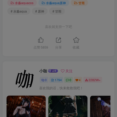
水淼aquacos
水淼aqua原神
甘雨
# 水淼aqua
# 原神
# 甘雨
喜欢就支持一下吧
点赞
5859
分享
收藏
小咖
关注
0
1794
0
4
2282W+
喜欢我的话，快来救救我吧！