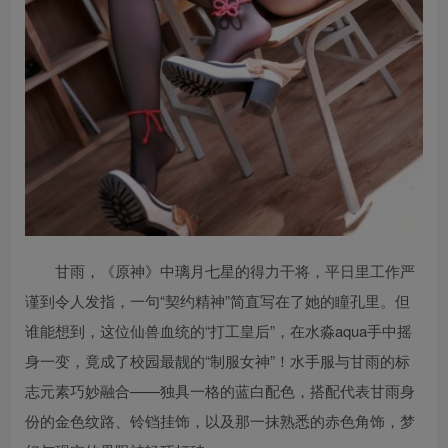
甘雨，《原神》中璃月七星的得力干将，平日里工作严
谨到令人发指，一句“契约精神”简直写在了她的瞳孔里。但
谁能想到，这位仙兽血统的“打工皇后”，在水淼aqua手中摇
身一变，竟成了校园最靓的“制服女神”！水手服与甘雨的标
志元素巧妙融合——独具一格的蓝白配色，搭配代表甘雨身
份的金色纹路、铃铛挂饰，以及那一抹熟悉的赤色角饰，梦