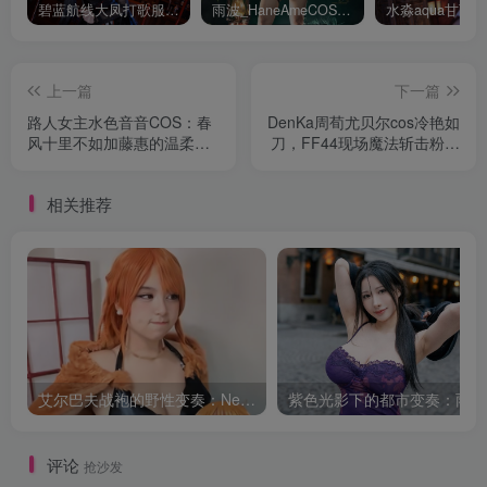
碧蓝航线大凤打歌服有多甜？看看水淼aquaCOS版本就知道
雨波_HaneAmeCOS：演绎尤贝尔的美丽与死亡的微笑
上一篇
下一篇
路人女主水色音音COS：春
DenKa周荀尤贝尔cos冷艳如
风十里不如加藤惠的温柔回
刀，FF44现场魔法斩击粉丝
眸
心脏
相关推荐
艾尔巴夫战袍的野性变奏：Neomachiii娜美的巨人岛叙事
紫色
评论
抢沙发