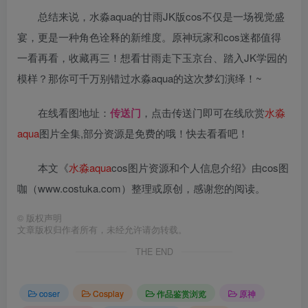
总结来说，水淼aqua的甘雨JK版cos不仅是一场视觉盛
宴，更是一种角色诠释的新维度。原神玩家和cos迷都值得
一看再看，收藏再三！想看甘雨走下玉京台、踏入JK学园的
模样？那你可千万别错过水淼aqua的这次梦幻演绎！~
在线看图地址：
传送门
，点击传送门即可在线欣赏
水淼
aqua
图片全集,部分资源是免费的哦！快去看看吧！
本文《
水淼aqua
cos图片资源和个人信息介绍》由cos图
咖（www.costuka.com）整理或原创，感谢您的阅读。
©
版权声明
文章版权归作者所有，未经允许请勿转载。
THE END
coser
Cosplay
作品鉴赏浏览
原神