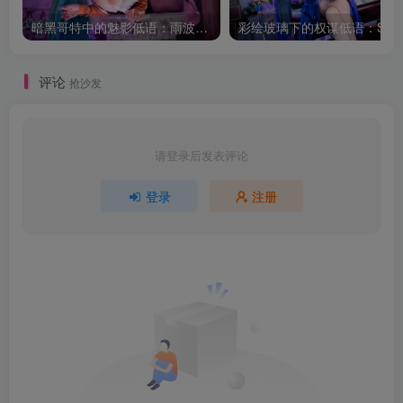
暗黑哥特中的魅影低语：雨波_HaneAme莫莉卡的幻想叙事
彩绘玻
评论
抢沙发
请登录后发表评论
登录
注册