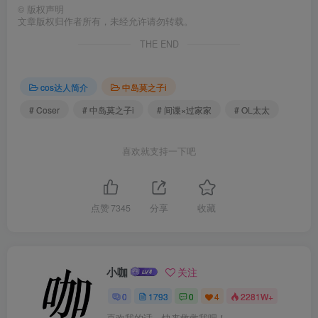
©
版权声明
文章版权归作者所有，未经允许请勿转载。
THE END
cos达人简介
中岛莫之子i
# Coser
# 中岛莫之子i
# 间谍×过家家
# OL太太
喜欢就支持一下吧
点赞
7345
分享
收藏
小咖
关注
0
1793
0
4
2281W+