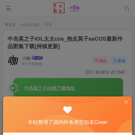
首页
cos达人简介
正文
中岛莫之子iOL太太cos_抱走莫子aaCOS最新作
品图集下载[持续更新]
小咖
关注
私信
8个月前更新
0
8813
7345
中岛莫之子i在线下载地址
中岛莫之子i
（
抱走莫子aa
）出生于2000年2月28日，来
自广东广州。她不仅是圈内有名的Coser，还是一位深受喜
本站整理了国内外各类型知名Coser
爱的动漫博主。在微博上，抱走莫子aa的粉丝已经突破了42