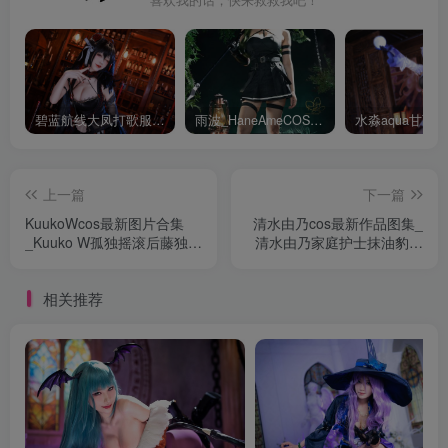
喜欢我的话，快来救救我吧！
碧蓝航线大凤打歌服有多甜？看看水淼aquaCOS版本就知道
雨波_HaneAmeCOS：演绎尤贝尔的美丽与死亡的微笑
上一篇
下一篇
KuukoWcos最新图片合集
清水由乃cos最新作品图集_
_Kuuko W孤独摇滚后藤独与
清水由乃家庭护士抹油豹纹
申鹤[持续更新]
比基尼[持续更新]
相关推荐