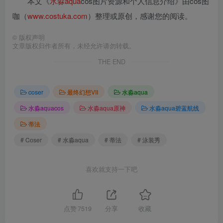
本文《
水淼aqua
cos图片资源和个人信息介绍》由cos图
咖（
www.costuka.com
）整理或原创，感谢您的阅读。
©
版权声明
文章版权归作者所有，未经允许请勿转载。
THE END
coser
最终幻想VII
水淼aqua
水淼aquacos
水淼aqua原神
水淼aqua碧蓝航线
蒂法
# Coser
# 水淼aqua
# 蒂法
# 泳装秀
喜欢就支持一下吧
点赞
7519
分享
收藏