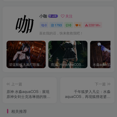
小咖
关注
0
1793
0
4
2281W+
喜欢我的话，快来救救我吧！
碧蓝航线大凤打歌服有多甜？看看水淼aquaCOS版本就知道
雨波_HaneAmeCOS：演绎尤贝尔的美丽与死亡的微笑
上一篇
下一篇
原神·水淼aquaCOS：展现
千年狐梦入凡尘：水淼
原神女剑士克洛琳德的致命
aquaCOS，再现狐狸老婆的
魅力
致命诱惑
相关推荐