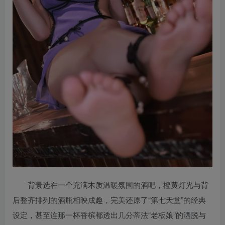
背景选在一个充满木质温暖氛围的酒吧，橙黄灯光与背
后整齐排列的酒瓶相映成趣，完美还原了“第七天堂”的经典
设定，甚至连那一杯香槟都透出几分蒂法“老板娘”的洒脱与