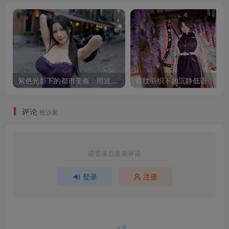
紫色光影下的都市变奏：雨波_HaneAme韩风小妈的街拍叙事
蝶纹
评论
抢沙发
请登录后发表评论
登录
注册