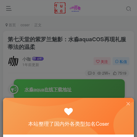
首页
coser
正文
第七天堂的紫罗兰魅影：水淼aquaCOS再现礼服
蒂法的温柔
小咖
关注
私信
1年前更新
0
2W+
7519
水淼aqua在线下载地址
在充满魔晄能量的《
最终幻想VII
》的世界中，有一个角
色总是能瞬间点燃玩家们的热情 – 她就是“第七天堂”酒吧的
本站整理了国内外各类型知名Coser
老板娘，反神罗组织“雪崩”的核心成员，柔中带刚、性感又