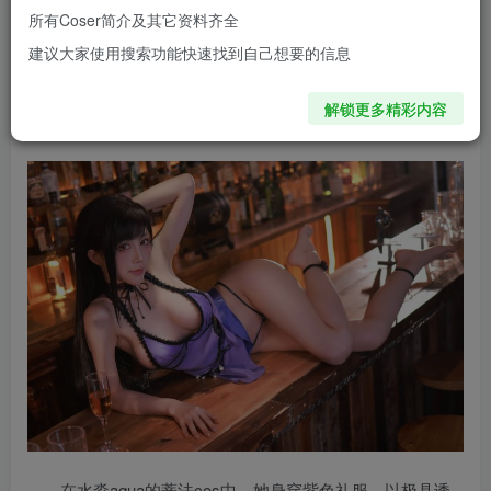
坚韧的
蒂法
·洛克哈特。而今天，我们要为大家带来的是知名
所有Coser简介及其它资料齐全
Coser
水淼aqua
倾情演绎的礼服版蒂法，这不仅是一场视觉
建议大家使用搜索功能快速找到自己想要的信息
盛宴，更是一封献给《最终幻想VII》粉丝的情书。
解锁更多精彩内容
水淼aquaCOS线上看图地址：
传送门
在水淼aqua的蒂法cos中，她身穿紫色礼服，以极具诱