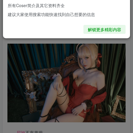
长，不仅拥有170cm的修长身材和50kg的纤细体态，更有一
所有Coser简介及其它资料齐全
张清秀的脸蛋和呼之欲出的“灵魂”，让无数宅男们血脉喷
建议大家使用搜索功能快速找到自己想要的信息
张，疯狂打call！
解锁更多精彩内容
妖少you1线上看图地址：
传送门
尼禄
不夜蔷薇