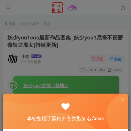
首页
cos达人简介
正文
妖少you1cos最新作品图集_妖少you1尼禄不夜蔷
薇银龙魔女[持续更新]
小咖
关注
私信
8个月前更新
0
1.7W+
6885
妖少you1在线下载地址
说到国内职业coser圈里的“清新古典与现代二次元完美
结合”的典范，
妖少you1
（微博@妖少youichi）绝对榜上有
本站整理了国内外各类型知名Coser
名。这位出生于2000年3月28日、来自浙江的御行工作室店