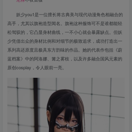
妖少you1是一位擅长将古典美与现代动漫角色相融合的
高手，尤其以旗袍造型闻名。旗袍这种服饰可不是谁都能轻
松驾驭的，它凸显身材曲线，一不小心就会暴露缺点。但妖
少凭借出众的身材比例和对细节的极致追求，成功打造出一
系列高还原度且极具东方韵味的作品。她的代表作包括《蔚
蓝档案》中的阿洛娜、篝之雾枝，以及许多融合国风元素的
原创cosplay，令人眼前一亮。