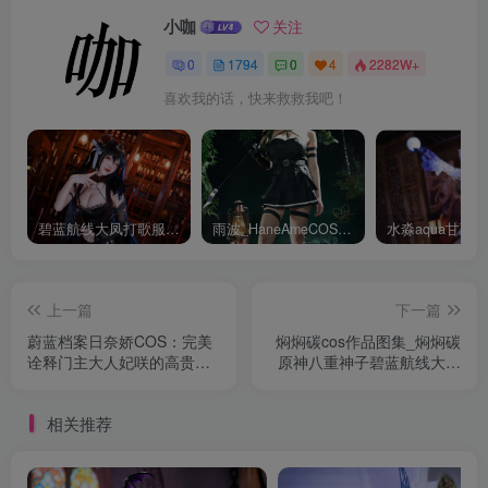
小咖
关注
0
1794
0
4
2282W+
喜欢我的话，快来救救我吧！
碧蓝航线大凤打歌服有多甜？看看水淼aquaCOS版本就知道
雨波_HaneAmeCOS：演绎尤贝尔的美丽与死亡的微笑
上一篇
下一篇
蔚蓝档案日奈娇COS：完美
焖焖碳cos作品图集_焖焖碳
诠释门主大人妃咲的高贵与
原神八重神子碧蓝航线大凤
神秘
赛车[持续更新]
相关推荐