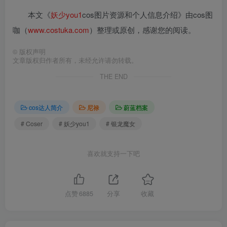
本文《
妖少you1
cos图片资源和个人信息介绍》由cos图
咖（
www.costuka.com
）整理或原创，感谢您的阅读。
©
版权声明
文章版权归作者所有，未经允许请勿转载。
THE END
cos达人简介
尼禄
蔚蓝档案
# Coser
# 妖少you1
# 银龙魔女
喜欢就支持一下吧
点赞
6885
分享
收藏