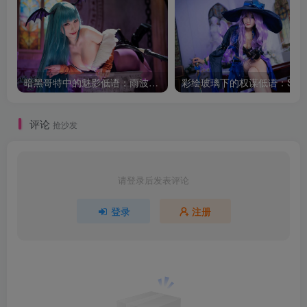
暗黑哥特中的魅影低语：雨波_HaneAme莫莉卡的幻想叙事
彩绘玻
评论
抢沙发
请登录后发表评论
登录
注册