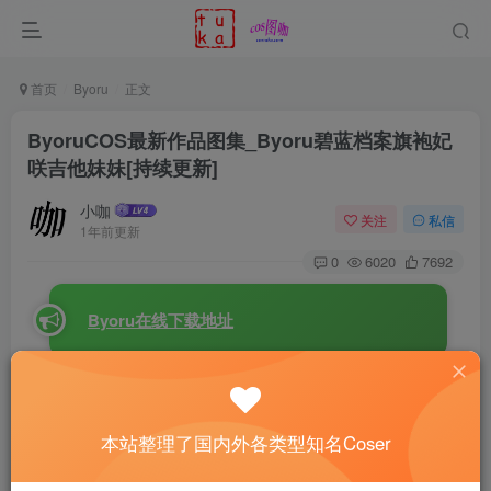
首页
Byoru
正文
ByoruCOS最新作品图集_Byoru碧蓝档案旗袍妃
咲吉他妹妹[持续更新]
小咖
关注
私信
1年前更新
0
6020
7692
Byoru在线下载地址
Byoru
，这位来自日本的美少女coser，出生于1999年4
月13日，凭借着她独特的魅力迅速在cos圈内崭露头角。她
本站整理了国内外各类型知名Coser
的外形兼具可爱与性感，还带有一丝萝莉的气息，令人一眼