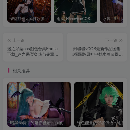
碧蓝航线大凤打歌服有多甜？看看水淼aquaCOS版本就知道
雨波_HaneAmeCOS：演绎尤贝尔的美丽与死亡的微笑
上一篇
下一篇
迷之呆梨cos图包合集Fantia
封疆疆vCOS最新作品图集_
下载_迷之呆梨炙热与先輩の
封疆疆v原神申鹤水着柴郡魔
秘密[持续更新]
术师[持续更新]
相关推荐
暗黑哥特中的魅影低语：雨波_HaneAme莫莉卡的幻想叙事