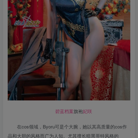
碧蓝档案
旗袍
妃咲
在cos领域，Byoru可是个大腕，她以其高质量的cos作
品和大胆的风格而广为人知。尤其擅长暗黑哥特风格的