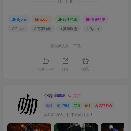
THE END
Byoru
coser
碧蓝航线
英雄联盟
# Coser
# 碧蓝航线
# 英雄联盟
# Byoru
喜欢就支持一下吧
点赞
7692
分享
收藏
小咖
关注
0
1789
0
4
2274W+
喜欢我的话，快来救救我吧！