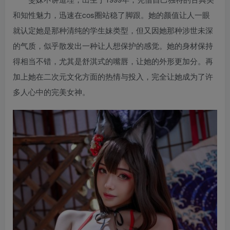
和知性魅力，迅速在cos圈站稳了脚跟。她的颜值让人一眼
就认定她是那种清纯的学生妹类型，但又因她那种涉世未深
的气质，似乎散发出一种让人想保护的感觉。她的身材保持
得相当不错，尤其是舒淇式的嘴唇，让她的外形更加分。再
加上她在二次元文化方面的热情与投入，完全让她成为了许
多人心中的完美女神。