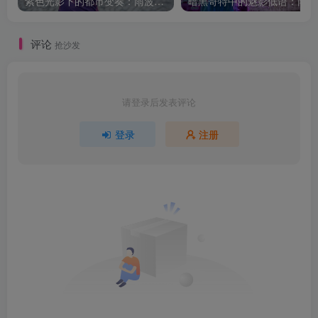
紫色光影下的都市变奏：雨波_HaneAme韩风小妈的街拍叙事
暗黑
评论
抢沙发
请登录后发表评论
登录
注册