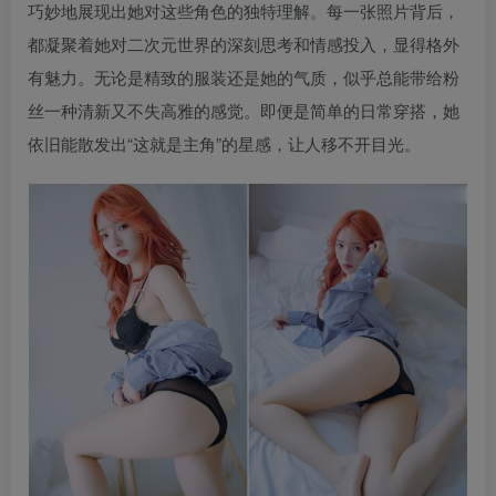
巧妙地展现出她对这些角色的独特理解。每一张照片背后，
都凝聚着她对二次元世界的深刻思考和情感投入，显得格外
有魅力。无论是精致的服装还是她的气质，似乎总能带给粉
丝一种清新又不失高雅的感觉。即便是简单的日常穿搭，她
依旧能散发出“这就是主角”的星感，让人移不开目光。