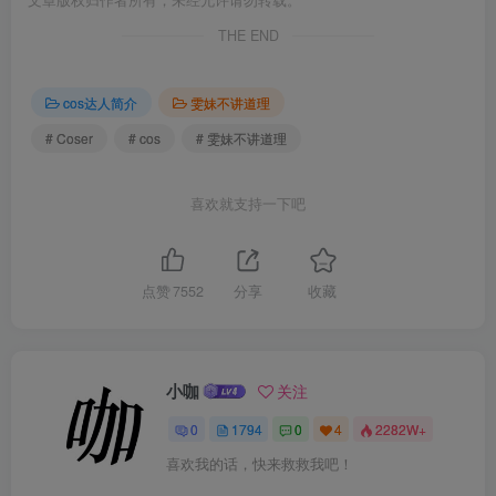
文章版权归作者所有，未经允许请勿转载。
THE END
cos达人简介
雯妹不讲道理
# Coser
# cos
# 雯妹不讲道理
喜欢就支持一下吧
点赞
7552
分享
收藏
小咖
关注
0
1794
0
4
2282W+
喜欢我的话，快来救救我吧！