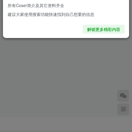
所有Coser简介及其它资料齐全
Shika小鹿鹿镇海奇奢华苑cos
建议大家使用搜索功能快速找到自己想要的信息
图集，将碧蓝航线的华丽与奢
华的完美融合
2年前
1.6W+
解锁更多精彩内容