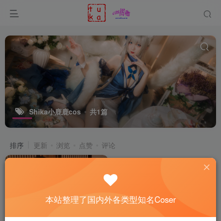
Shika小鹿鹿cos
共1篇
排序
更新
浏览
点赞
评论
本站整理了国内外各类型知名Coser