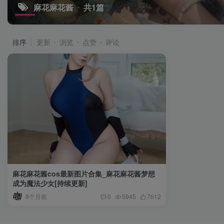
麻花麻花酱
共1篇
排序
更新
浏览
点赞
评论
麻花麻花酱cos最新图片合集_麻花麻花酱梦想
成为魔法少女[持续更新]
8个月前
0
5945
7612