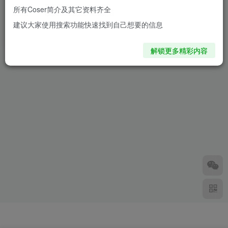
所有Coser简介及其它资料齐全
明日方舟雷蛇COS：韩国萌妹
建议大家使用搜索功能快速找到自己想要的信息
Tomiaaa演绎雷蛇的别样魅力
2年前
6639
解锁更多精彩内容