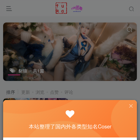
豺狼
共1篇
排序
更新
浏览
点赞
评论
本站整理了国内外各类型知名Coser