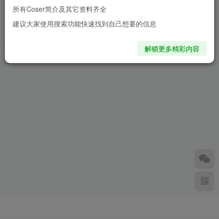
所有Coser简介及其它资料齐全
Byoru胜利女神COS：再现妮
建议大家使用搜索功能快速找到自己想要的信息
姬豺狼的霸气与性感魅力
2年前
1.5W+
解锁更多精彩内容