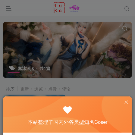
蠢沫沫jk
共1篇
排序
更新
浏览
点赞
评论
本站整理了国内外各类型知名Coser