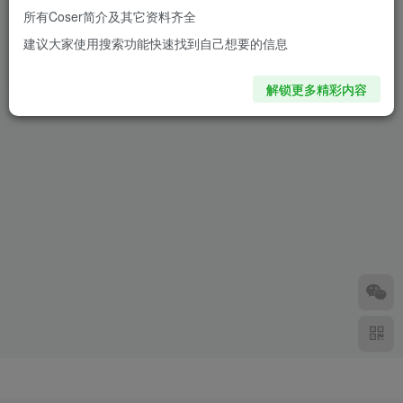
所有Coser简介及其它资料齐全
蠢沫沫海风cos作品用JK诠释
建议大家使用搜索功能快速找到自己想要的信息
活力四射的青春
2年前
1.2W+
解锁更多精彩内容