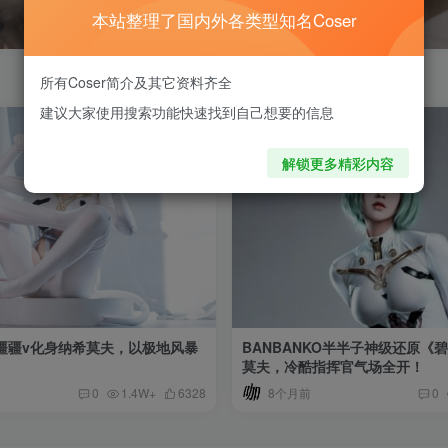
本站整理了国内外各类型知名Coser
所有Coser简介及其它资料齐全
建议大家使用搜索功能快速找到自己想要的信息
解锁更多精彩内容
疆疆v化身纳希莫夫，以极地风暴
BANBANKO半半子神级还原《
莫夫，冷酷指挥官气场全开！
8个月前
0
1.4W+
6328
0