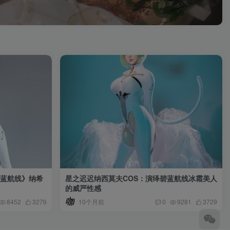
碧蓝航线》纳希
星之迟迟纳西莫夫COS：演绎碧蓝航线冰霜美人
的威严性感
10个月前
8452
3276
0
9281
3729