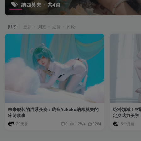
纳西莫夫
共4篇
排序
更新
浏览
点赞
评论
未来舰装的猫系变奏：屿鱼Yukako纳希莫夫的
绝对领域！封
冷萌叙事
定义武力美学
29天前
6个月前
0
1.2W+
3264