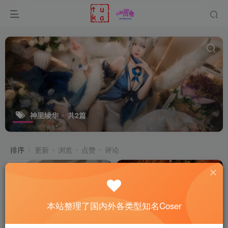
神里绫华
共2篇
排序
更新
浏览
点赞
评论
本站整理了国内外各类型知名Coser