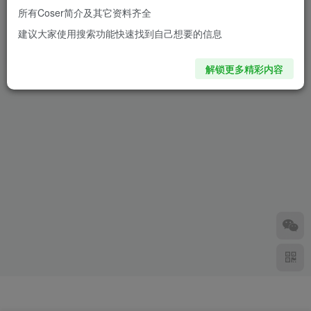
所有Coser简介及其它资料齐全
白鹭公主降临RF！Freya妃芽
原神神里绫华COS：完美演绎
建议大家使用搜索功能快速找到自己想要的信息
神里绫华cos裙摆撩动全场心
神里大小姐的优雅与性感
跳
10个月前
2年前
1.1W+
1.5W+
解锁更多精彩内容