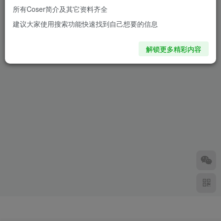
所有Coser简介及其它资料齐全
水淼Aqua鬼灭之刃上弦陆堕
建议大家使用搜索功能快速找到自己想要的信息
姬cos图集：相似又不同的神
奇
2年前
1.6W+
解锁更多精彩内容