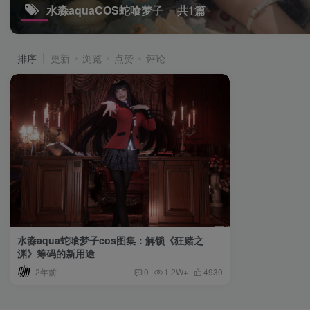
水淼aquaCOS蛇喰梦子
共1篇
排序
更新
浏览
点赞
评论
水淼aqua蛇喰梦子cos图集：解锁《狂赌之
渊》筹码的新用途
2年前
0
1.2W+
4930