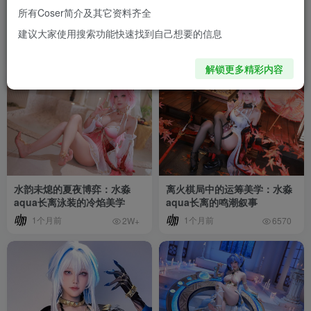
所有Coser简介及其它资料齐全
赛博光晕中的纯欲代码：水淼
长刀落雪间的孤高武者：水淼
建议大家使用搜索功能快速找到自己想要的信息
aqua爱弥斯的科技美学
aqua绯雪的冷艳叙事
1个月前
1个月前
2W+
1.2W+
解锁更多精彩内容
水韵未熄的夏夜博弈：水淼
离火棋局中的运筹美学：水淼
aqua长离泳装的冷焰美学
aqua长离的鸣潮叙事
1个月前
1个月前
2W+
6570