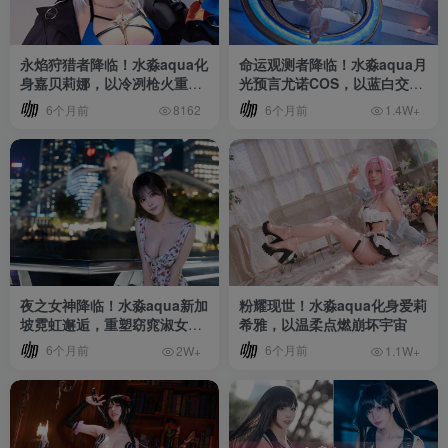
永焰狩猎者降临！水淼aqua化
命运观测者降临！水淼aqua月
身嘉贝莉娜，以冷冽枪火重燃
光预言尤诺COS，以蓝白交响
鸣潮美学
重塑宿命美学
6个月前
6个月前
8162
1.4W+
夜之女神降临！水淼aqua新加
粉耀现世！水淼aqua化身爱莉
坡霓虹邂逅，重塑窈窕淑女都
希雅，以温柔点燃崩坏宇宙
市传奇
6个月前
6个月前
2W+
1.1W+