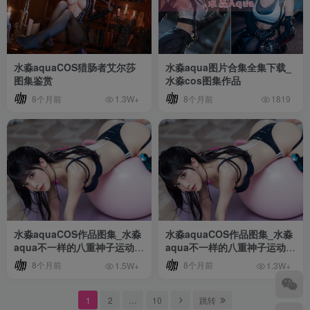
水淼aquaCOS猎肠者艾尔莎
水淼aqua图片合集全集下载_
图集鉴赏
水淼cos图集作品
8个月前
8个月前
1.3W+
1819
水淼aquaCOS作品图集_水淼
水淼aquaCOS作品图集_水淼
aqua不一样的八重神子运动内
aqua不一样的八重神子运动内
衣[持续更新]
衣[持续更新]
8个月前
8个月前
1.5W+
1.3W+
1
2
…
10
跳转