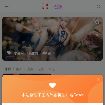
水淼aqua芙蕾雅
共1篇
排序
更新
浏览
点赞
评论
本站整理了国内外各类型知名Coser