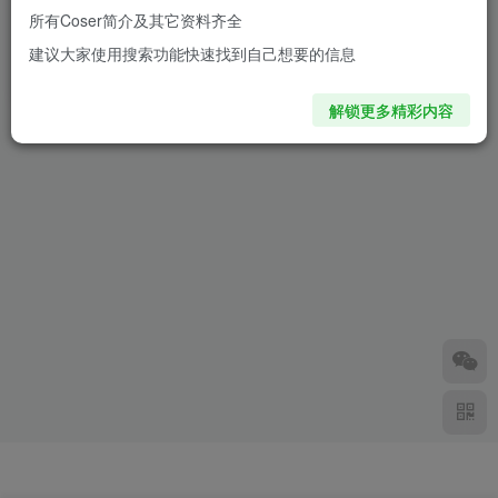
所有Coser简介及其它资料齐全
水淼aqua芙蕾雅图片[回复术
建议大家使用搜索功能快速找到自己想要的信息
士cos图集赏析]
2年前
7816
解锁更多精彩内容