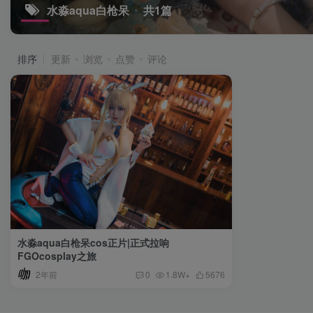
水淼aqua白枪呆
共1篇
排序
更新
浏览
点赞
评论
水淼aqua白枪呆cos正片|正式拉响
FGOcosplay之旅
2年前
0
1.8W+
5676