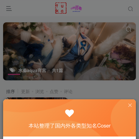
水淼aqua宵宫
共1篇
排序
更新
浏览
点赞
评论
本站整理了国内外各类型知名Coser