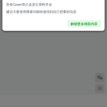
所有Coser简介及其它资料齐全
[水淼aqua-宵宫]水淼原神长野
建议大家使用搜索功能快速找到自己想要的信息
原宵宫cos新图资源下载
2年前
6662
解锁更多精彩内容