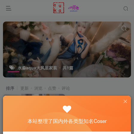
水淼aqua大凤居家装
共1篇
排序
更新
浏览
点赞
评论
本站整理了国内外各类型知名Coser