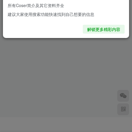
所有Coser简介及其它资料齐全
水淼aqua大凤日常居家装摆拍
建议大家使用搜索功能快速找到自己想要的信息
竟然也能这么好看
2年前
1.1W+
解锁更多精彩内容