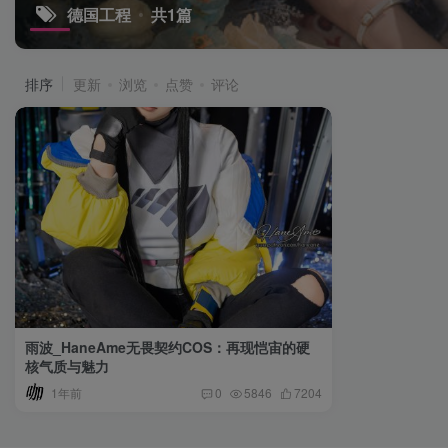
德国工程
共1篇
排序
更新
浏览
点赞
评论
雨波_HaneAme无畏契约COS：再现恺宙的硬
核气质与魅力
1年前
0
5846
7204