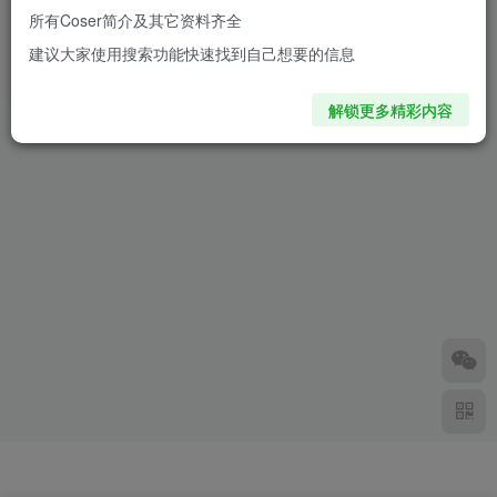
所有Coser简介及其它资料齐全
从”吉他妹妹”这个网络梗引出
建议大家使用搜索功能快速找到自己想要的信息
的一大帮吉他姐妹天团
2年前
1.7W+
解锁更多精彩内容