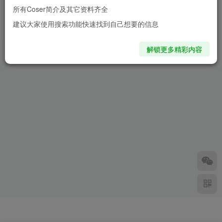
所有Coser简介及其它资料齐全
星之迟迟樋口円香COS：完美
疯猫ss樋口円香COS：完美诠
建议大家使用搜索功能快速找到自己想要的信息
演绎毒舌女王的高冷与性感
释毒舌偶像的冷艳与性感
1年前
2年前
1.4W+
1.1W+
解锁更多精彩内容