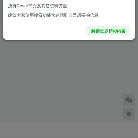
所有Coser简介及其它资料齐全
明日方舟雷蛇COS：韩国萌妹
建议大家使用搜索功能快速找到自己想要的信息
Tomiaaa演绎雷蛇的别样魅力
2年前
6639
解锁更多精彩内容