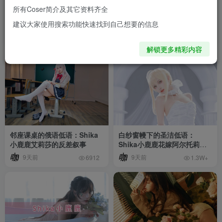
所有Coser简介及其它资料齐全
彩绘玻璃下的权谋低语：
绯红暗夜中的危险低语：
建议大家使用搜索功能快速找到自己想要的信息
Shika小鹿鹿翡翠的冷艳叙事
Shika小鹿鹿椿的禁域叙事
8天前
8天前
1.4W+
7810
解锁更多精彩内容
邻座课桌的俄语低语：Shika
白纱窗幔下的圣洁低语：
小鹿鹿艾莉莎的反差叙事
Shika小鹿鹿花嫁阿尔托莉雅
的誓约叙事
9天前
9天前
6912
1.3W+