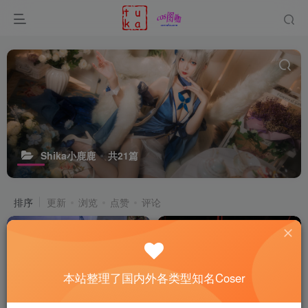
Shika小鹿鹿
共21篇
排序
更新
浏览
点赞
评论
本站整理了国内外各类型知名Coser