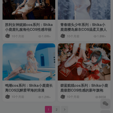
胜利女神妮姬cos系列：Shika
青春猪头少年系列：Shika小
小鹿鹿礼服海伦COS性感华丽
鹿鹿樱岛麻衣COS温柔又撩人
10个月前
10个月前
1.6W+
1.8W+
鸣潮cos系列：Shika小鹿鹿长
碧蓝航线cos系列：Shika小鹿
离COS沉醉爱琴海的浪漫
鹿柴郡COS性感的新年旗袍
10个月前
10个月前
1.2W+
8658
1
2