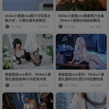
shika小鹿鹿cos图片与写真合
Shika小鹿鹿cos最新图片合集
集介绍：小鹿乱撞本剧情怎么
_Shika小鹿鹿吉他妹妹鹳鸟踟
了？
蹰[持续更新]
8个月前
8个月前
7495
1.2W+
碧蓝航线cos系列：Shika小鹿
碧蓝航线cos系列：Shika小鹿
鹿礼服版镇海COS柔美冷艳
鹿礼服阿尔比恩COS优雅性感
10个月前
10个月前
6092
1.3W+