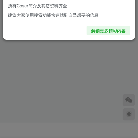
所有Coser简介及其它资料齐全
战力爆表又性感撩人！
建议大家使用搜索功能快速找到自己想要的信息
Nagisha神还原《妮姬》阿妮
斯燃爆池袋同人展
9个月前
1.6W+
解锁更多精彩内容