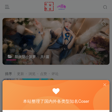
阳炎型小菠萝
共1篇
排序
更新
浏览
点赞
评论
本站整理了国内外各类型知名Coser