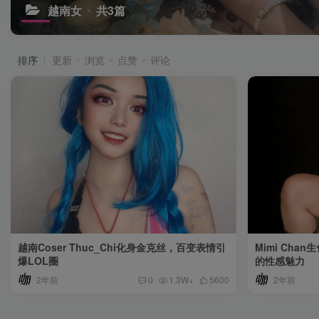
越南女
共3篇
排序
更新
浏览
点赞
评论
越南Coser Thuc_Chi化身金克丝，百变表情引
Mimi Cha
爆LOL圈
的性感魅力
2年前
2年前
0
1.3W+
5600