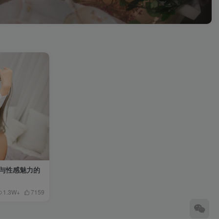
容颜与性感魅力的
1.3W+
7159