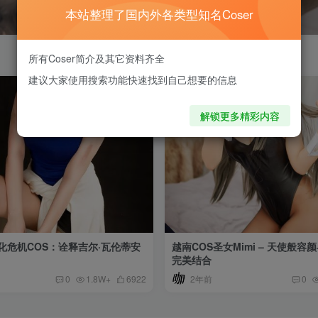
本站整理了国内外各类型知名Coser
所有Coser简介及其它资料齐全
建议大家使用搜索功能快速找到自己想要的信息
解锁更多精彩内容
n生化危机COS：诠释吉尔·瓦伦蒂安
越南COS圣女Mimi – 天使般
完美结合
2年前
0
1.8W+
6922
0