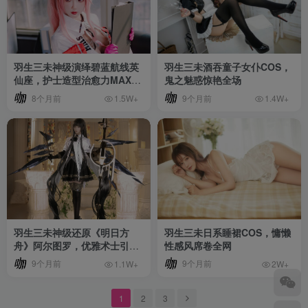
羽生三未神级演绎碧蓝航线英
羽生三未酒吞童子女仆COS，
仙座，护士造型治愈力MAX引
鬼之魅惑惊艳全场
爆全网！
8个月前
9个月前
1.5W+
1.4W+
羽生三未神级还原《明日方
羽生三未日系睡裙COS，慵懒
舟》阿尔图罗，优雅术士引爆
性感风席卷全网
视觉盛宴！
9个月前
9个月前
1.1W+
2W+
1
2
3