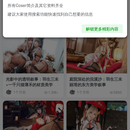
所有Coser简介及其它资料齐全
光影缝隙中的猫系礼物：羽生
红衣与冷眸的居家变奏：羽生
建议大家使用搜索功能快速找到自己想要的信息
三未居家慵懒叙事
三未私房光影美学
1个月前
1个月前
9099
7306
解锁更多精彩内容
光影中的透明叙事：羽生三未
庭院深处的浣溪沙：羽生三未
×一千只猫薄禾的材质美学
丽塔的东方美学叙事
1个月前
1个月前
1.3W+
5850