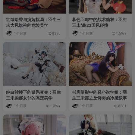
红缎暗香与病娇棋局：羽生三
暮色回廊中的战术糖衣：羽生
未大凤旗袍的危险美学
三未Mk23国风碰撞
1个月前
1个月前
8336
1.5W+
纯白纱幔下的猫系变奏：羽生
书房暗影中的轻小说学姐：羽
三未柴郡女仆的高定美学
生三未霞之丘诗羽的冷感叙事
1个月前
1个月前
1.3W+
8201