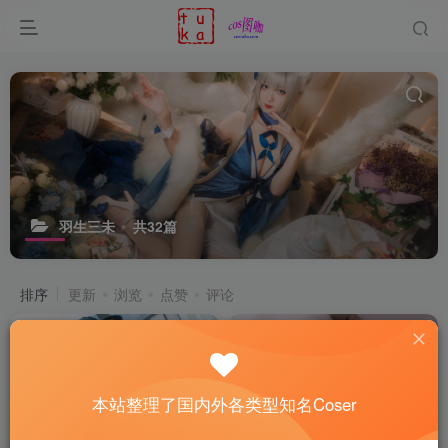
羽生三未
共32篇
排序
更新
浏览
点赞
评论
本站整理了国内外各类型知名Coser