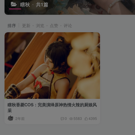
瞎秋
共1篇
排序
更新
浏览
点赞
评论
瞎秋香菱COS：完美演绎原神热情火辣的厨娘风
采
2年前
0
5583
4395