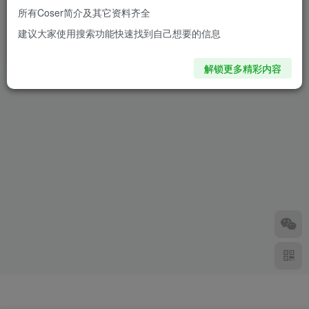
所有Coser简介及其它资料齐全
魅影制裁！渚Nagisa化身咲
建议大家使用搜索功能快速找到自己想要的信息
夜，于例大祭掀起绝对领域风
暴
8个月前
1.4W+
解锁更多精彩内容