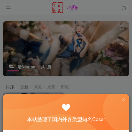
渚Nagisa
共1篇
排序
更新
浏览
点赞
评论
本站整理了国内外各类型知名Coser